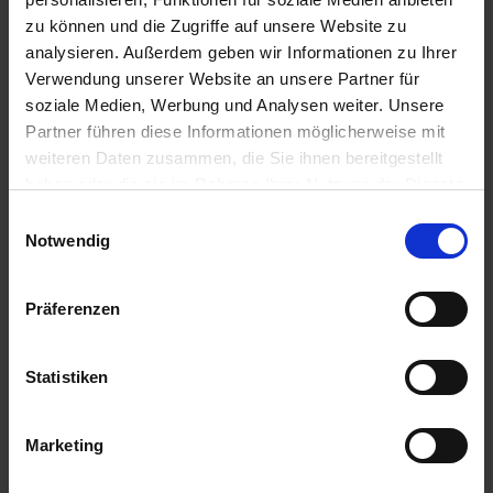
zzgl. MwSt.
zu können und die Zugriffe auf unsere Website zu
zzgl. MwSt.
397,78 € / St
analysieren. Außerdem geben wir Informationen zu Ihrer
308,91 € / St
360,39 € / St
Verwendung unserer Website an unsere Partner für
soziale Medien, Werbung und Analysen weiter. Unsere
IN DEN
IN DEN
WARENKORB
WARENKORB
Partner führen diese Informationen möglicherweise mit
weiteren Daten zusammen, die Sie ihnen bereitgestellt
haben oder die sie im Rahmen Ihrer Nutzung der Dienste
gesammelt haben.
Einwilligungsauswahl
Notwendig
Präferenzen
Statistiken
Pressol Kanister 20l
Pressol Auslaufrohr
Marketing
zzgl. MwSt.
zzgl. MwSt.
49,98 € / St
25,16 € / St