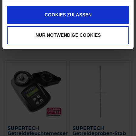
IN DEN
IN DEN
COOKIES ZULASSEN
WARENKORB
WARENKORB
NUR NOTWENDIGE COOKIES
Ähnliche Produkte
SUPERTECH
SUPERTECH
Getreidefeuchtemesser
Getreideproben-Stab