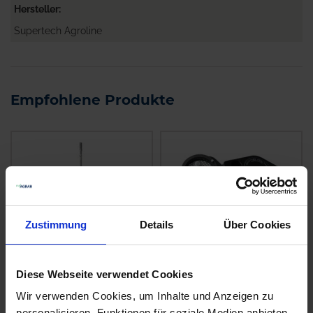
Hersteller
Supertech Agroline
Empfohlene Produkte
Zustimmung
Details
Über Cookies
Diese Webseite verwendet Cookies
SUPERTECH
SUPERTECH
Wir verwenden Cookies, um Inhalte und Anzeigen zu
Getreideproben-Stab
Getreidefeuchtemesser
personalisieren, Funktionen für soziale Medien anbieten