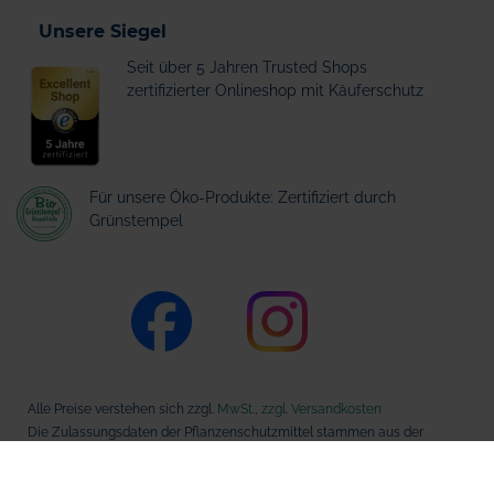
Unsere Siegel
Seit über 5 Jahren Trusted Shops
zertifizierter Onlineshop mit Käuferschutz
Für unsere Öko-Produkte: Zertifiziert durch
Grünstempel
Alle Preise verstehen sich zzgl.
MwSt., zzgl. Versandkosten
Die Zulassungsdaten der Pflanzenschutzmittel stammen aus der
Datenbank des Bundesamts für Verbraucherschutz und
Lebensmittelsicherheit (BVL).