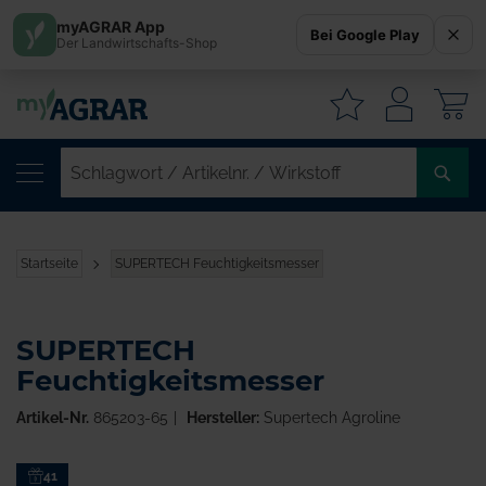
myAGRAR App
Bei Google Play
Der Landwirtschafts-Shop
W
SC
/
AR
/
Startseite
SUPERTECH Feuchtigkeitsmesser
WI
SUPERTECH
Feuchtigkeitsmesser
Artikel-Nr.
865203-65
Hersteller:
Supertech Agroline
Zum
41