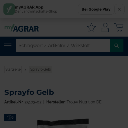
myAGRAR App
Bei Google Play
Der Landwirtschafts-Shop
W
SC
/
AR
/
Startseite
Sprayfo Gelb
WI
Sprayfo Gelb
Artikel-Nr.
25103-02
Hersteller:
Trouw Nutrition DE
Zum
6
Ende