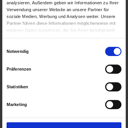
analysieren. Außerdem geben wir Informationen zu Ihrer
Verwendung unserer Website an unsere Partner für
soziale Medien, Werbung und Analysen weiter. Unsere
Partner führen diese Informationen möglicherweise mit
weiteren Daten zusammen, die Sie ihnen bereitgestellt
Sprayfo Vitesse 50
Sprayfo Vitesse 30
haben oder die sie im Rahmen Ihrer Nutzung der Dienste
zzgl. MwSt.
zzgl. MwSt.
gesammelt haben.
Einwilligungsauswahl
3,03 € / kg
2,81 € / kg
Notwendig
IN DEN
IN DEN
WARENKORB
WARENKORB
Präferenzen
Statistiken
Anmelden für Ihren persönlichen Preis
Marketing
2,79 €
/
kg
69,75 €
pro 25 kg Sack