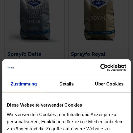
Sprayfo Delta
Sprayfo Royal
zzgl. MwSt.
zzgl. MwSt.
3,55 € / kg
3,23 € / kg
IN DEN
IN DEN
Zustimmung
Details
Über Cookies
WARENKORB
WARENKORB
Diese Webseite verwendet Cookies
Wir verwenden Cookies, um Inhalte und Anzeigen zu
personalisieren, Funktionen für soziale Medien anbieten
zu können und die Zugriffe auf unsere Website zu