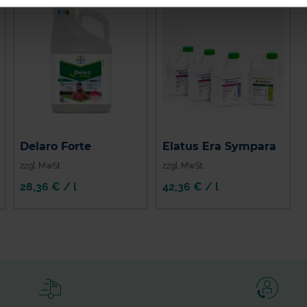
Delaro Forte
Elatus Era Sympara
zzgl. MwSt.
zzgl. MwSt.
28,36 € / l
42,36 € / l