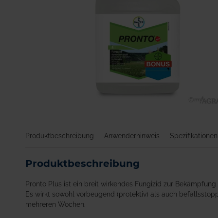
Zum
Anfang
der
Produktbeschreibung
Anwenderhinweis
Spezifikationen
Bildgalerie
springen
Produktbeschreibung
Pronto Plus ist ein breit wirkendes Fungizid zur Bekämpfung 
Es wirkt sowohl vorbeugend (protektiv) als auch befallsstop
mehreren Wochen.