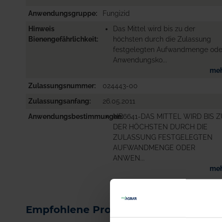
Anwendungsgruppe
Fungizid
Hinweis
Das Mittel wird bis zu der
Bienengefährlichkeit
höchsten durch die Zulassung
festgelegten Aufwandmenge ode
Anwendungsko...
me
Zulassungsnummer
024443-00
Zulassungsanfang
26.05.2011
Anwendungsbestimmungen
NB6641-DAS MITTEL WIRD BIS 
DER HÖCHSTEN DURCH DIE
ZULASSUNG FESTGELEGTEN
AUFWANDMENGE ODER
ANWEN...
me
Empfohlene Produkte