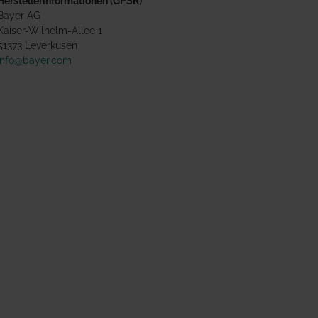
Herstellerinformationen (GPSR)
Bayer AG
Kaiser-Wilhelm-Allee 1
51373 Leverkusen
info@bayer.com