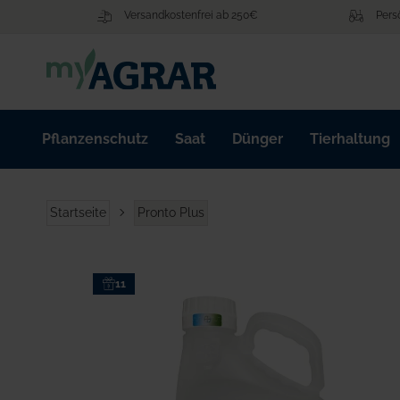
Zum
Versandkostenfrei ab 250€
Pers
Inhalt
springen
Pflanzenschutz
Saat
Dünger
Tierhaltung
Startseite
Pronto Plus
Zum
11
Ende
der
Bildgalerie
springen