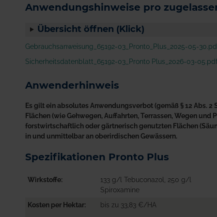
Anwendungshinweise pro zugelassen
Übersicht öffnen (Klick)
Gebrauchsanweisung_65192-03_Pronto_Plus_2025-05-30.pd
Sicherheitsdatenblatt_65192-03_Pronto Plus_2026-03-05.pd
Anwenderhinweis
Es gilt ein absolutes Anwendungsverbot (gemäß § 12 Abs. 2 S
Flächen (wie Gehwegen, Auffahrten, Terrassen, Wegen und Plä
forstwirtschaftlich oder gärtnerisch genutzten Flächen (S
in und unmittelbar an oberirdischen Gewässern.
Spezifikationen Pronto Plus
Wirkstoffe
133 g/l Tebuconazol, 250 g/l
Spiroxamine
Kosten per Hektar
bis zu 33,83 €/HA