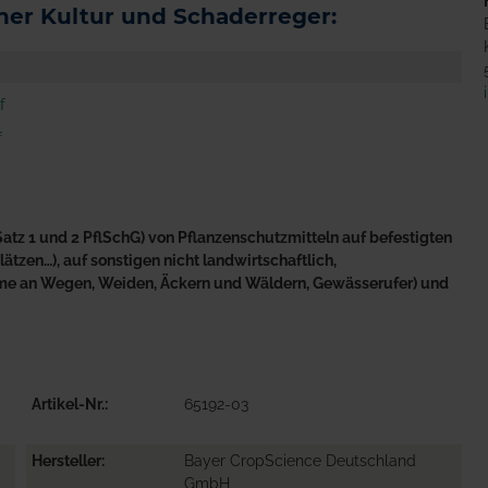
er Kultur und Schaderreger:
f
f
atz 1 und 2 PflSchG) von Pflanzenschutzmitteln auf befestigten
tzen…), auf sonstigen nicht landwirtschaftlich,
äume an Wegen, Weiden, Äckern und Wäldern, Gewässerufer) und
Artikel-Nr.
65192-03
Hersteller
Bayer CropScience Deutschland
GmbH