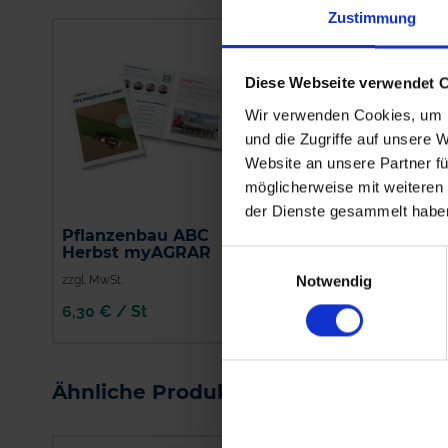
Zustimmung
Diese Webseite verwendet 
Wir verwenden Cookies, um I
und die Zugriffe auf unsere 
Website an unsere Partner fü
möglicherweise mit weiteren
der Dienste gesammelt habe
Pflanzenbau ABC
Orius
Herbst myAGRAR
Einwilligungsauswahl
Notwendig
zzgl. MwSt.
zzgl. MwSt.
6,30 € / St
9,58 € / l
IN DEN
WARENKORB
Ähnliche Produkte