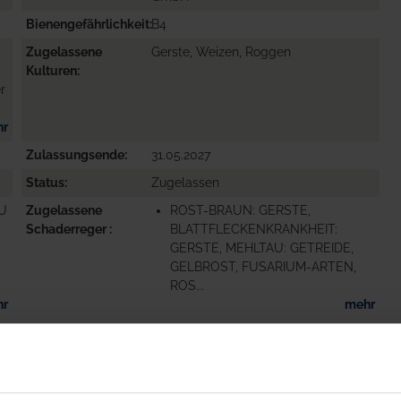
Bienengefährlichkeit
B4
Zugelassene
Gerste, Weizen, Roggen
Kulturen
r
hr
Zulassungsende
31.05.2027
Status
Zugelassen
ZU
Zugelassene
ROST-BRAUN: GERSTE,
Schaderreger
BLATTFLECKENKRANKHEIT:
GERSTE, MEHLTAU: GETREIDE,
GELBROST, FUSARIUM-ARTEN,
ROS...
hr
mehr