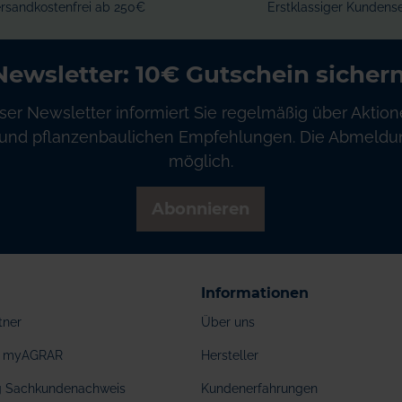
rsandkostenfrei ab 250€
Erstklassiger Kundense
Newsletter: 10€ Gutschein sichern
ser Newsletter informiert Sie regelmäßig über Aktion
und pflanzenbaulichen Empfehlungen. Die Abmeldung
möglich.
Abonnieren
Informationen
tner
Über uns
ei myAGRAR
Hersteller
ng Sachkundenachweis
Kundenerfahrungen