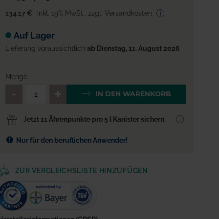
134,17 €
inkl. 19% MwSt.
,
zzgl. Versandkosten
Auf Lager
Lieferung voraussichtlich
ab Dienstag, 11. August 2026
Menge
QTY_CONTROL_DECREASE
QTY_CONTROL_INCREA
IN DEN WARENKORB
Jetzt 11 Ährenpunkte pro 5 l Kanister sichern.
Nur für den beruflichen Anwender!
ZUR VERGLEICHSLISTE HINZUFÜGEN