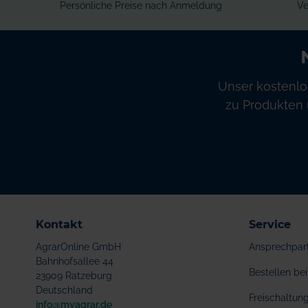
Persönliche Preise nach Anmeldung
Ve
Unser kostenlo
zu Produkten 
Kontakt
Service
AgrarOnline GmbH
Ansprechpar
Bahnhofsallee 44
Bestellen b
23909 Ratzeburg
Deutschland
Freischaltu
info@myagrar.de