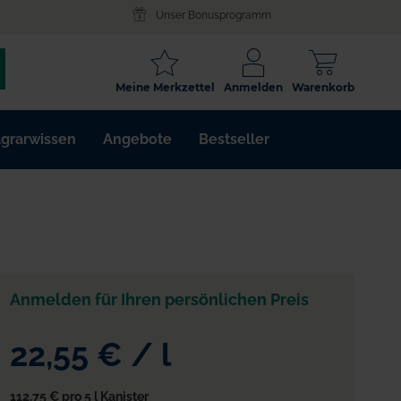
Unser Bonusprogramm
SCHLAGWORT
Meine Merkzettel
Anmelden
Warenkorb
ARTIKELNR.
grarwissen
Angebote
Bestseller
WIRKSTOFF
Anmelden für Ihren persönlichen Preis
22,55 €
/
l
112,75 €
pro 5 l Kanister