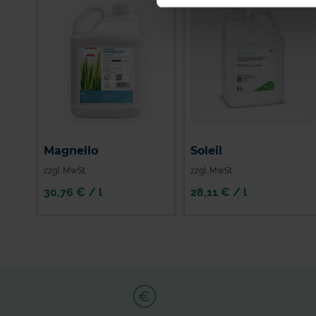
Magnello
Soleil
zzgl. MwSt.
zzgl. MwSt.
30,76 € / l
28,11 € / l