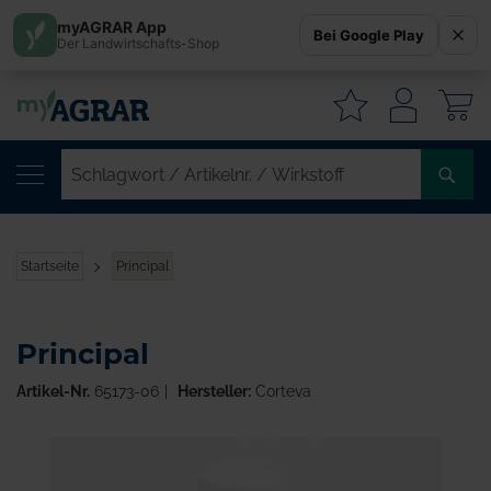
myAGRAR App
Bei Google Play
Der Landwirtschafts-Shop
W
SC
/
AR
/
Startseite
Principal
WI
Principal
Artikel-Nr.
65173-06
Hersteller:
Corteva
Zum
Ende