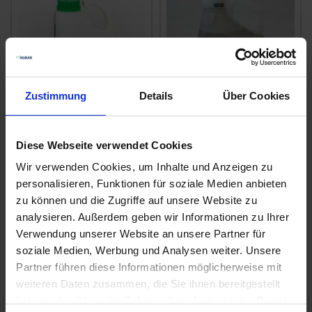
Zustimmung
Details
Über Cookies
Mais Banvel Flüssig
Infinito
Diese Webseite verwendet Cookies
zzgl. MwSt.
zzgl. MwSt.
Wir verwenden Cookies, um Inhalte und Anzeigen zu
29,00 € / l
24,22 € / l
personalisieren, Funktionen für soziale Medien anbieten
zu können und die Zugriffe auf unsere Website zu
ZUM PRODUKT
ZUM PRODUKT
analysieren. Außerdem geben wir Informationen zu Ihrer
Verwendung unserer Website an unsere Partner für
soziale Medien, Werbung und Analysen weiter. Unsere
Partner führen diese Informationen möglicherweise mit
Ähnliche Produkte
weiteren Daten zusammen, die Sie ihnen bereitgestellt
haben oder die sie im Rahmen Ihrer Nutzung der Dienste