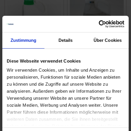
Zustimmung
Details
Über Cookies
Mais Banvel Flüssig
Infinito
Diese Webseite verwendet Cookies
zzgl. MwSt.
zzgl. MwSt.
Wir verwenden Cookies, um Inhalte und Anzeigen zu
29,00 € / l
24,22 € / l
personalisieren, Funktionen für soziale Medien anbieten
zu können und die Zugriffe auf unsere Website zu
ZUM PRODUKT
ZUM PRODUKT
analysieren. Außerdem geben wir Informationen zu Ihrer
Verwendung unserer Website an unsere Partner für
soziale Medien, Werbung und Analysen weiter. Unsere
Partner führen diese Informationen möglicherweise mit
Ähnliche Produkte
weiteren Daten zusammen, die Sie ihnen bereitgestellt
haben oder die sie im Rahmen Ihrer Nutzung der Dienste