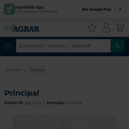
myAGRAR App
Bei Google Play
Der Landwirtschafts-Shop
W
SC
/
AR
/
Startseite
Principal
WI
Principal
Artikel-Nr.
65173-05
Hersteller:
Corteva
Zum
Ende