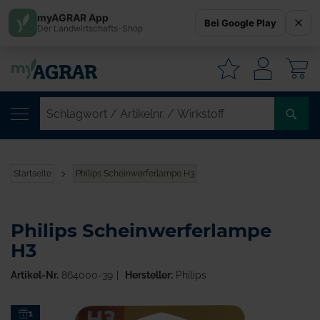
myAGRAR App
Bei Google Play
Der Landwirtschafts-Shop
W
SC
/
AR
/
Startseite
Philips Scheinwerferlampe H3
WI
Philips Scheinwerferlampe
H3
Artikel-Nr.
864000-39
Hersteller:
Philips
Zum
1