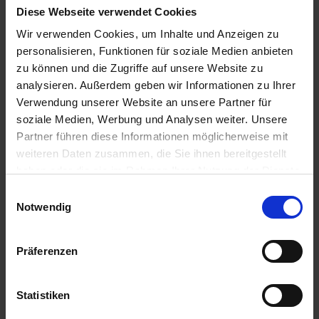
zzgl. MwSt.
zzgl. MwSt.
Diese Webseite verwendet Cookies
15,78 € / St
9,19 € / St
Wir verwenden Cookies, um Inhalte und Anzeigen zu
personalisieren, Funktionen für soziale Medien anbieten
IN DEN
IN DEN
WARENKORB
WARENKORB
zu können und die Zugriffe auf unsere Website zu
analysieren. Außerdem geben wir Informationen zu Ihrer
Verwendung unserer Website an unsere Partner für
soziale Medien, Werbung und Analysen weiter. Unsere
Anmelden für Ihren persönlichen Preis
Partner führen diese Informationen möglicherweise mit
weiteren Daten zusammen, die Sie ihnen bereitgestellt
11,20 €
/
St
haben oder die sie im Rahmen Ihrer Nutzung der Dienste
gesammelt haben.
Einwilligungsauswahl
11,20 €
pro 1 Stück
Notwendig
13,33 €
inkl. 19% MwSt.
,
zzgl. Versandkosten
Präferenzen
Auf Lager
Lieferung voraussichtlich
ab Mittwoch, 12. August 2026
Statistiken
Menge