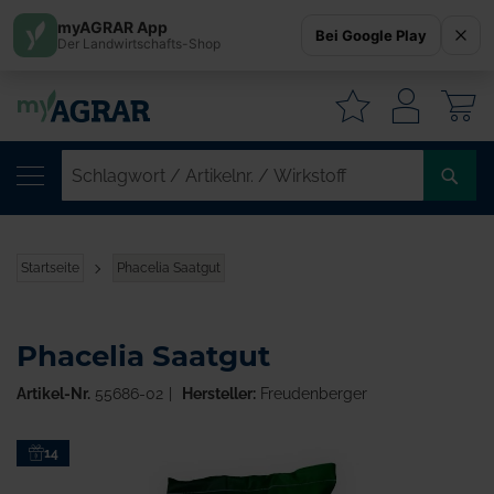
myAGRAR App
Bei Google Play
Der Landwirtschafts-Shop
W
SC
/
AR
/
Startseite
Phacelia Saatgut
WI
Phacelia Saatgut
Artikel-Nr.
55686-02
Hersteller:
Freudenberger
Zum
14
Ende