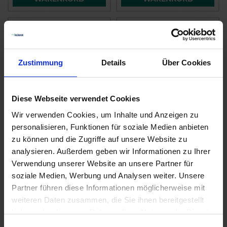
Zustimmung
Details
Über Cookies
Diese Webseite verwendet Cookies
Wir verwenden Cookies, um Inhalte und Anzeigen zu
personalisieren, Funktionen für soziale Medien anbieten
Buchweizen
Phacelia Mantelsaat
Esculentum
zu können und die Zugriffe auf unsere Website zu
analysieren. Außerdem geben wir Informationen zu Ihrer
zzgl. MwSt.
zzgl. MwSt.
Verwendung unserer Website an unsere Partner für
6,48 € / kg
2,15 € / kg
soziale Medien, Werbung und Analysen weiter. Unsere
Partner führen diese Informationen möglicherweise mit
IN DEN
IN DEN
WARENKORB
WARENKORB
weiteren Daten zusammen, die Sie ihnen bereitgestellt
haben oder die sie im Rahmen Ihrer Nutzung der Dienste
gesammelt haben.