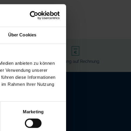
Über Cookies
rvice
Bezahlung auf Rechnung
 Medien anbieten zu können
hrer Verwendung unserer
 führen diese Informationen
!
ie im Rahmen Ihrer Nutzung
en, Neuigkeiten
 ist jederzeit
Marketing