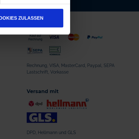
OOKIES ZULASSEN
Zahlungsarten
Rechnung, VISA, MasterCard, Paypal, SEPA
Lastschrift, Vorkasse
Versand mit
DPD, Hellmann und GLS