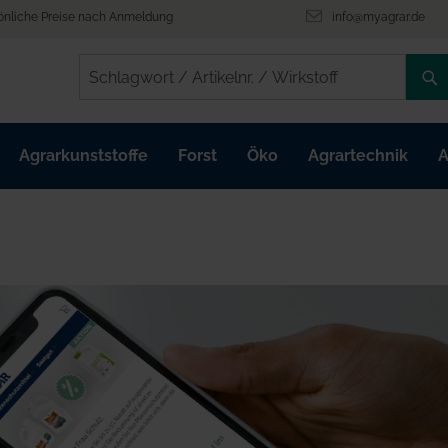
önliche Preise nach Anmeldung
info@myagrar.de
/
/
Agrarkunststoffe
Forst
Öko
Agrartechnik
A