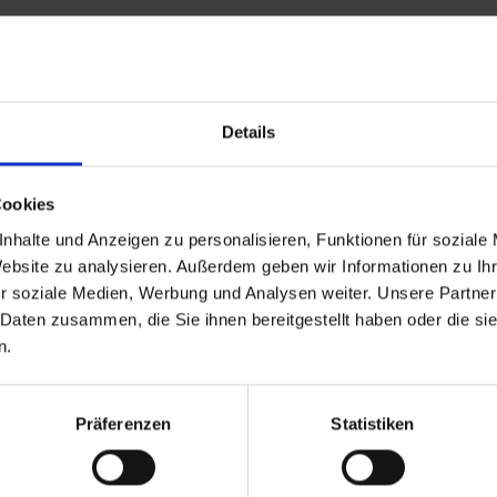
DÜNGEMITTEL
TIERHALTUNG
ÖKO
Details
Cookies
rsandkostenfrei ab 250€
Erstklassiger Kundense
nhalte und Anzeigen zu personalisieren, Funktionen für soziale
Website zu analysieren. Außerdem geben wir Informationen zu I
r soziale Medien, Werbung und Analysen weiter. Unsere Partner
Newsletter: 10€ Gutschein sichern
 Daten zusammen, die Sie ihnen bereitgestellt haben oder die s
n.
ser Newsletter informiert Sie regelmäßig über Aktion
und pflanzenbaulichen Empfehlungen. Die Abmeldung
möglich.
Präferenzen
Statistiken
Abonnieren