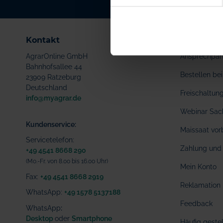
Kontakt
Service
AgrarOnline GmbH
Ansprechpar
Bahnhofsallee 44
Bestellen b
23909 Ratzeburg
Deutschland
Freischaltu
info@myagrar.de
Webinar Sac
Kundenservice:
Maissaat vor
Servicetelefon:
Zahlung und 
+49 4541 8668 290
(Mo.-Fr. von 8.00 bis 16.00 Uhr)
Mein Konto
Fax:
+49 4541 8668 2919
Reklamation
WhatsApp:
+49 1578 5137188
Feedback
WhatsApp
:
Desktop
oder
Smartphone
Häufig geste