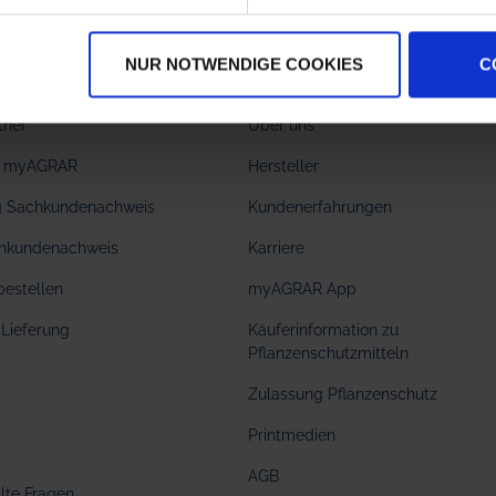
NUR NOTWENDIGE COOKIES
C
Informationen
tner
Über uns
ei myAGRAR
Hersteller
ng Sachkundenachweis
Kundenerfahrungen
hkundenachweis
Karriere
bestellen
myAGRAR App
Lieferung
Käuferinformation zu
Pflanzenschutzmitteln
Zulassung Pflanzenschutz
Printmedien
AGB
llte Fragen