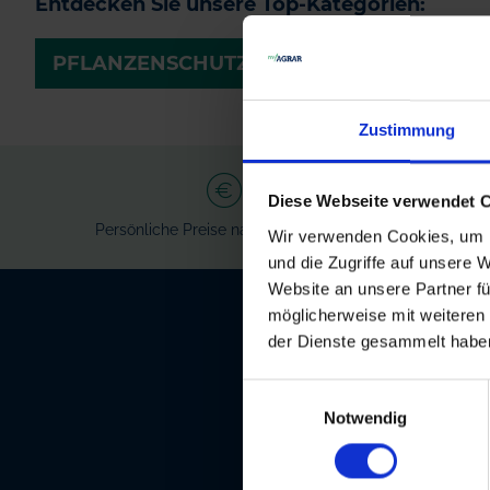
Entdecken Sie unsere Top-Kategorien:
PFLANZENSCHUTZMITTEL
SAATGUT
Zustimmung
Diese Webseite verwendet 
Persönliche Preise nach Anmeldung
Ve
Wir verwenden Cookies, um I
und die Zugriffe auf unsere 
Website an unsere Partner fü
möglicherweise mit weiteren
der Dienste gesammelt habe
Unser kostenlo
zu Produkten 
Einwilligungsauswahl
Notwendig