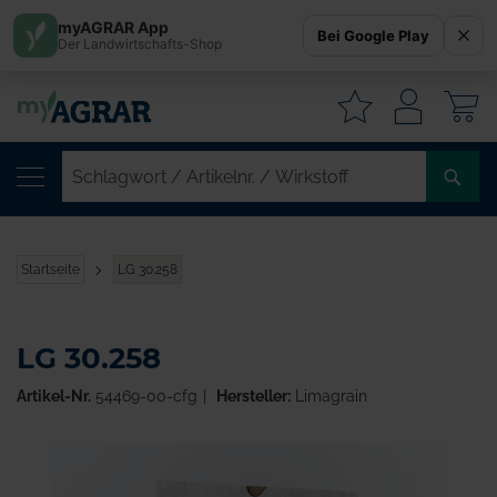
myAGRAR App
Bei Google Play
Der Landwirtschafts-Shop
W
SC
/
AR
/
Startseite
LG 30.258
WI
LG 30.258
Artikel-Nr.
54469-00-cfg
Hersteller:
Limagrain
Zum
Ende