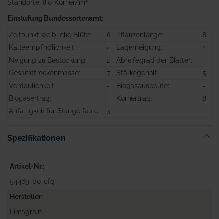
Standorte: 8,0 Körner/m²
Einstufung Bundessortenamt:
Zeitpunkt weibliche Blüte:
6
Pflanzenlänge:
8
Kälteempfindlichkeit:
4
Lagerneigung:
4
Neigung zu Bestockung:
2
Abreifegrad der Blätter:
-
Gesamttrockenmasse:
7
Stärkegehalt:
5
Verdaulichkeit:
-
Biogasausbeute:
-
Biogasertrag:
-
Kornertrag:
8
Anfälligkeit für Stängelfäule:
3
Spezifikationen
Artikel-Nr.
54469-00-cfg
Hersteller
Limagrain