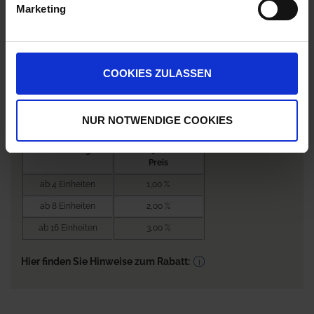
Marketing
Anmelden für Ihren persönlichen Preis
0,00 €
/
Eh
COOKIES ZULASSEN
0,00 €
pro 1 Einheit
NUR NOTWENDIGE COOKIES
Nicht lieferbar
Bestellmenge
Rabatt je EH / EH
Preis
ab 4 Einheiten
1,00 %
ab 8 Einheiten
2,00 %
ab 16 Einheiten
3,00 %
Hier finden Sie Hinweise zum Rabatt: