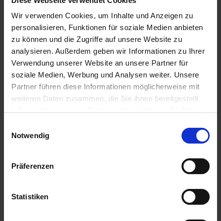
Diese Webseite verwendet Cookies
PRODUKTE
PRODUKTE
Wir verwenden Cookies, um Inhalte und Anzeigen zu
personalisieren, Funktionen für soziale Medien anbieten
zu können und die Zugriffe auf unsere Website zu
analysieren. Außerdem geben wir Informationen zu Ihrer
Verwendung unserer Website an unsere Partner für
soziale Medien, Werbung und Analysen weiter. Unsere
Partner führen diese Informationen möglicherweise mit
weiteren Daten zusammen, die Sie ihnen bereitgestellt
haben oder die sie im Rahmen Ihrer Nutzung der Dienste
gesammelt haben.
Einwilligungsauswahl
Notwendig
MaxiMaize mittelfrüh
Longstone
zzgl. MwSt.
zzgl. MwSt.
Präferenzen
Preis auf Anfrage
Preis auf Anfrage
ALTERNATIVE
ALTERNATIVE
Statistiken
PRODUKTE
PRODUKTE