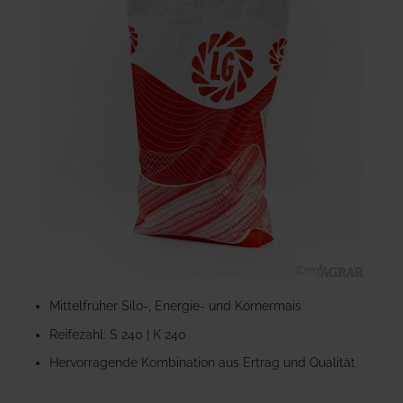
der
Bildgalerie
springen
Zum
Anfang
Mittelfrüher Silo-, Energie- und Körnermais
der
Reifezahl: S 240 | K 240
Bildgalerie
springen
Hervorragende Kombination aus Ertrag und Qualität