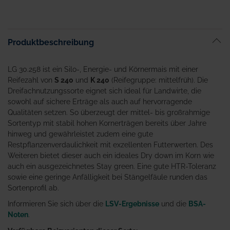
Produktbeschreibung
LG 30.258 ist ein Silo-, Energie- und Körnermais mit einer
Reifezahl von
S 240
und
K 240
(Reifegruppe: mittelfrüh). Die
Dreifachnutzungssorte eignet sich ideal für Landwirte, die
sowohl auf sichere Erträge als auch auf hervorragende
Qualitäten setzen. So überzeugt der mittel- bis großrahmige
Sortentyp mit stabil hohen Kornerträgen bereits über Jahre
hinweg und gewährleistet zudem eine gute
Restpflanzenverdaulichkeit mit exzellenten Futterwerten. Des
Weiteren bietet dieser auch ein ideales Dry down im Korn wie
auch ein ausgezeichnetes Stay green. Eine gute HTR-Toleranz
sowie eine geringe Anfälligkeit bei Stängelfäule runden das
Sortenprofil ab.
Informieren Sie sich über die
LSV-Ergebnisse
und die
BSA-
Noten
.