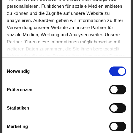
personalisieren, Funktionen für soziale Medien anbieten
zu können und die Zugriffe auf unsere Website zu
analysieren. Außerdem geben wir Informationen zu Ihrer
Anmelden für Ihren persönlichen Preis
Verwendung unserer Website an unsere Partner für
soziale Medien, Werbung und Analysen weiter. Unsere
15,66 €
/
St
Partner führen diese Informationen möglicherweise mit
weiteren Daten zusammen, die Sie ihnen bereitgestellt
15,66 €
pro 1 Stück
haben oder die sie im Rahmen Ihrer Nutzung der Dienste
gesammelt haben.
18,64 €
inkl. 19% MwSt.
,
zzgl. Versandkosten
Einwilligungsauswahl
Notwendig
Auf Lager
Lieferung voraussichtlich
ab Donnerstag, 13. August 2026
Präferenzen
Menge
Statistiken
QTY_CONTROL_DECREASE
QTY_CONTROL_INCR
IN DEN WARENKORB
Marketing
Jetzt 1 Ährenpunkt pro 1 Stück sichern.