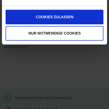
ZUR VERGLEICHSLISTE HINZUFÜGEN
COOKIES ZULASSEN
Herstellerinformationen (GPSR)
Lechler GmbH
NUR NOTWENDIGE COOKIES
Ulmer Straße 128
72555 Metzingen
info@lechler.de
Persönliche Preise nach Anmeldung