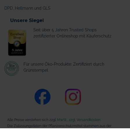
DPD, Hellmann und GLS
Unsere Siegel
Seit über 5 Jahren Trusted Shops
zertifizierter Onlineshop mit Käuferschutz
Für unsere Öko-Produkte: Zertifiziert durch
Grünstempel
Alle Preise verstehen sich zzgl.
MwSt., zzgl. Versandkosten
Die Zulassungsdaten der Pflanzenschutzmittel stammen aus der