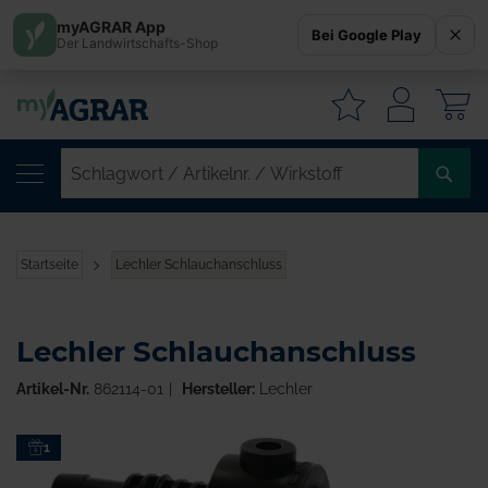
myAGRAR App
Bei Google Play
Der Landwirtschafts-Shop
W
SC
/
AR
/
Startseite
Lechler Schlauchanschluss
WI
Lechler Schlauchanschluss
Artikel-Nr.
862114-01
Hersteller:
Lechler
Zum
1
Ende