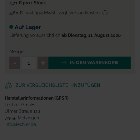
4,71 €
pro 1 Stück
5,60 €
inkl. 19% MwSt.
,
zzgl. Versandkosten
Auf Lager
Lieferung voraussichtlich
ab Dienstag, 11. August 2026
Menge
QTY_CONTROL_DECREASE
QTY_CONTROL_INCR
IN DEN WARENKORB
ZUR VERGLEICHSLISTE HINZUFÜGEN
Herstellerinformationen (GPSR)
Lechler GmbH
Ulmer Straße 128
72555 Metzingen
info@lechler.de