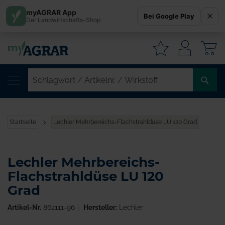
myAGRAR App
Bei Google Play
Der Landwirtschafts-Shop
W
SC
/
AR
/
Startseite
Lechler Mehrbereichs-Flachstrahldüse LU 120 Grad
WI
Lechler Mehrbereichs-
Flachstrahldüse LU 120
Grad
Artikel-Nr.
862111-96
Hersteller:
Lechler