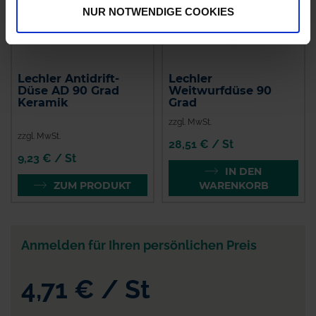
NUR NOTWENDIGE COOKIES
Lechler Antidrift-
Lechler
Düse AD 90 Grad
Weitwurfdüse 90
Keramik
Grad
zzgl. MwSt.
zzgl. MwSt.
28,51 € / St
9,23 € / St
IN DEN
ZUM PRODUKT
WARENKORB
Anmelden für Ihren persönlichen Preis
4,71 €
/
St