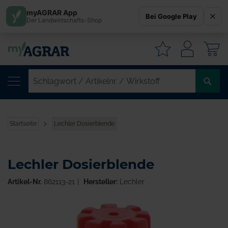
myAGRAR App
Bei Google Play
Der Landwirtschafts-Shop
W
SC
/
AR
/
Startseite
Lechler Dosierblende
WI
Lechler Dosierblende
Artikel-Nr.
862113-21
Hersteller:
Lechler
Zum
Ende