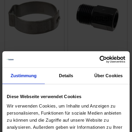
Lechler
Düsenkörper Nylon,
Schlauchklemme
Typ-T CPB12094NYB
0950091C1045
zzgl. MwSt.
zzgl. MwSt.
Zustimmung
Details
Über Cookies
1,83 € / St
2,89 € / St
IN DEN
IN DEN
Diese Webseite verwendet Cookies
WARENKORB
WARENKORB
Wir verwenden Cookies, um Inhalte und Anzeigen zu
personalisieren, Funktionen für soziale Medien anbieten
zu können und die Zugriffe auf unsere Website zu
Anmelden für Ihren persönlichen Preis
analysieren. Außerdem geben wir Informationen zu Ihrer