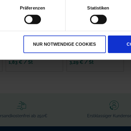
Präferenzen
Statistiken
Lechler
Lechler
Schlauchklemme
Dosierblende
NUR NOTWENDIGE COOKIES
C
0950091C1045
0500301C0000
zzgl. MwSt.
zzgl. MwSt.
1,83 € / St
3,29 € / St
IN DEN
IN DEN
WARENKORB
WARENKORB
rsandkostenfrei ab 250€
Erstklassiger Kundense