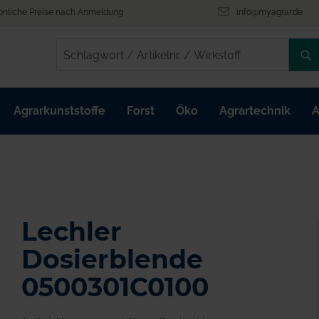
önliche Preise nach Anmeldung
info@myagrar.de
/
/
Agrarkunststoffe
Forst
Öko
Agrartechnik
A
Lechler
Dosierblende
0500301C0100