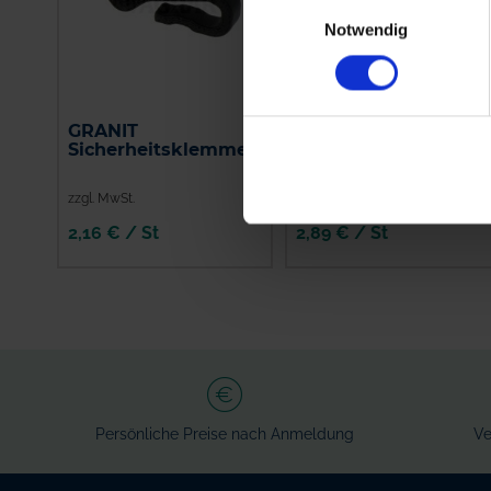
Einwilligungsauswahl
Notwendig
GRANIT
Düsenkörper Nylon,
Sicherheitsklemme
Typ-T CPB12094NYB
zzgl. MwSt.
zzgl. MwSt.
2,16 € / St
2,89 € / St
IN DEN
IN DEN
WARENKORB
WARENKORB
Persönliche Preise nach Anmeldung
Ve