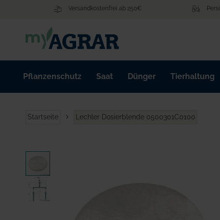
Zum
Versandkostenfrei ab 250€
Pers
Inhalt
springen
Pflanzenschutz
Saat
Dünger
Tierhaltung
Startseite
Lechler Dosierblende 0500301C0100
Zum
Ende
der
Bildgalerie
springen