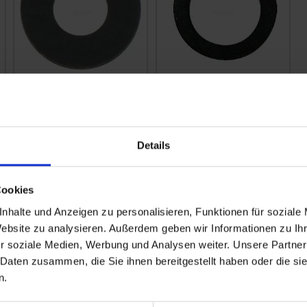
Lechler Dichtung
Albuz
095015730692
Spezialdichtung
zzgl. MwSt.
zzgl. MwSt.
Details
1,05 € / St
1,74 € / St
IN DEN
IN DEN
Cookies
WARENKORB
WARENKORB
nhalte und Anzeigen zu personalisieren, Funktionen für soziale
Website zu analysieren. Außerdem geben wir Informationen zu I
r soziale Medien, Werbung und Analysen weiter. Unsere Partner
 Daten zusammen, die Sie ihnen bereitgestellt haben oder die s
n.