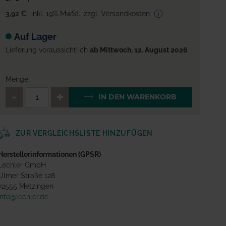
3,92 €
inkl. 19% MwSt.
,
zzgl. Versandkosten
Auf Lager
Lieferung voraussichtlich
ab Mittwoch, 12. August 2026
Menge
QTY_CONTROL_DECREASE
QTY_CONTROL_INCREA
IN DEN WARENKORB
ZUR VERGLEICHSLISTE HINZUFÜGEN
Herstellerinformationen (GPSR)
Lechler GmbH
Ulmer Straße 128
72555 Metzingen
info@lechler.de