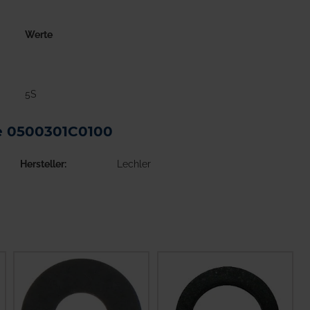
Werte
5S
de 0500301C0100
Hersteller
Lechler