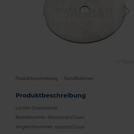
Zum
Anfang
Produktbeschreibung
Spezifikationen
der
Bildgalerie
springen
Produktbeschreibung
Lechler Dosierblende
Bestellnummer: 6700500301C0100
Vergleichsnummer: 0500301C0100