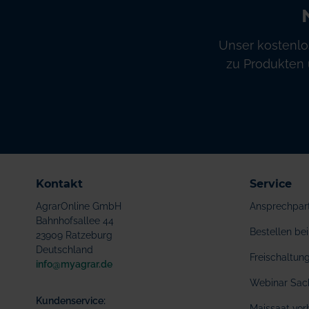
Unser kostenlo
zu Produkten 
Kontakt
Service
AgrarOnline GmbH
Ansprechpar
Bahnhofsallee 44
Bestellen b
23909 Ratzeburg
Deutschland
Freischaltu
info@myagrar.de
Webinar Sac
Kundenservice:
Maissaat vor