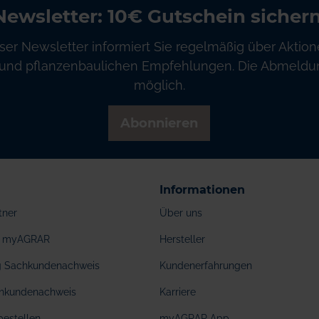
Newsletter: 10€ Gutschein sichern
ser Newsletter informiert Sie regelmäßig über Aktion
und pflanzenbaulichen Empfehlungen. Die Abmeldung
möglich.
Abonnieren
Informationen
tner
Über uns
ei myAGRAR
Hersteller
ng Sachkundenachweis
Kundenerfahrungen
hkundenachweis
Karriere
bestellen
myAGRAR App