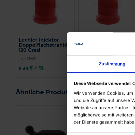
Lechler Injektor
Lechler Air-Injektor
Doppelflachstrahldüse
Kompaktdüse IDKN
120 Grad
120 Grad
zzgl. MwSt.
zzgl. MwSt.
Zustimmung
9,49 € / St
5,75 € / St
IN DEN
Diese Webseite verwendet 
WARENKORB
Ähnliche Produkte
Wir verwenden Cookies, um I
und die Zugriffe auf unsere 
Website an unsere Partner fü
möglicherweise mit weiteren
der Dienste gesammelt habe