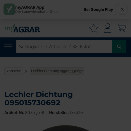
myAGRAR App
Bei Google Play
Der Landwirtschafts-Shop
W
SC
/
AR
/
Startseite
Lechler Dichtung 095015730692
WI
Lechler Dichtung
095015730692
Artikel-Nr.
862113-08
Hersteller:
Lechler
Zum