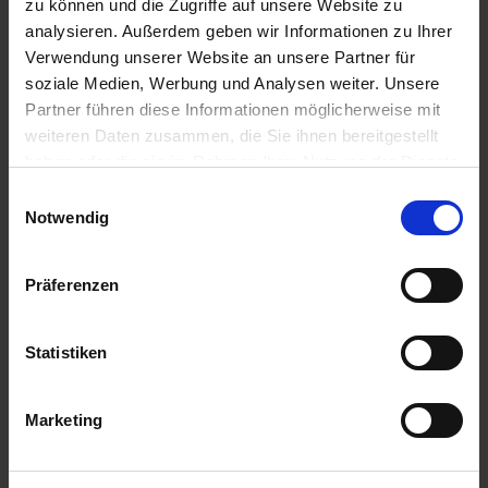
zu können und die Zugriffe auf unsere Website zu
analysieren. Außerdem geben wir Informationen zu Ihrer
Verwendung unserer Website an unsere Partner für
Anmelden für Ihren persönlichen Preis
soziale Medien, Werbung und Analysen weiter. Unsere
Partner führen diese Informationen möglicherweise mit
1,05 €
/
St
weiteren Daten zusammen, die Sie ihnen bereitgestellt
haben oder die sie im Rahmen Ihrer Nutzung der Dienste
1,05 €
pro 1 Stück
gesammelt haben.
Einwilligungsauswahl
Notwendig
1,25 €
inkl. 19% MwSt.
,
zzgl. Versandkosten
Auf Lager
Präferenzen
Lieferung voraussichtlich
ab Mittwoch, 12. August 2026
Statistiken
Menge
QTY_CONTROL_DECREASE
QTY_CONTROL_INCR
IN DEN WARENKORB
Marketing
ZUR VERGLEICHSLISTE HINZUFÜGEN