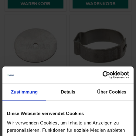
WARENKORB
WARENKORB
Lechler Dosierblende
Lechler
0500301C0000
Schlauchklemme
Zustimmung
Details
Über Cookies
0950091C1045
zzgl. MwSt.
zzgl. MwSt.
3,29 € / St
1,83 € / St
Diese Webseite verwendet Cookies
IN DEN
IN DEN
Wir verwenden Cookies, um Inhalte und Anzeigen zu
WARENKORB
WARENKORB
personalisieren, Funktionen für soziale Medien anbieten