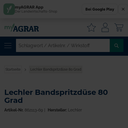
myAGRAR App
Bei Google Play
Der Landwirtschafts-Shop
W
SC
/
AR
/
Startseite
Lechler Bandspritzdüse 80 Grad
WI
Lechler Bandspritzdüse 80
Grad
Artikel-Nr.
862113-69
Hersteller:
Lechler
Zum