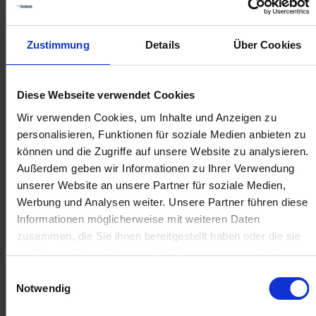
Lechler
Lechler Antidrift-
Zustimmung
Details
Über Cookies
Mehrbereichs-
Düse AD 90 Grad
Flachstrahldüse LU
Keramik
120 Grad Keramik
zzgl. MwSt.
zzgl. MwSt.
Diese Webseite verwendet Cookies
7,68 € / St
9,23 € / St
Wir verwenden Cookies, um Inhalte und Anzeigen zu
personalisieren, Funktionen für soziale Medien anbieten zu
ZUM PRODUKT
ZUM PRODUKT
können und die Zugriffe auf unsere Website zu analysieren.
Außerdem geben wir Informationen zu Ihrer Verwendung
unserer Website an unsere Partner für soziale Medien,
Anmelden für Ihren persönlichen Preis
Werbung und Analysen weiter. Unsere Partner führen diese
Informationen möglicherweise mit weiteren Daten
4,97 €
/
St
zusammen, die Sie ihnen bereitgestellt haben oder die sie
im Rahmen Ihrer Nutzung der Dienste gesammelt haben.
Einwilligungsauswahl
4,97 €
pro 1 Stück
Notwendig
5,91 €
inkl. 19% MwSt.
,
zzgl. Versandkosten