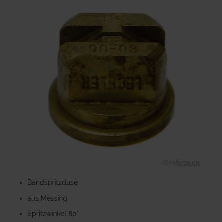
Ende
der
Bildgalerie
springen
Zum
Anfang
Bandspritzdüse
der
aus Messing
Bildgalerie
springen
Spritzwinkel 80°