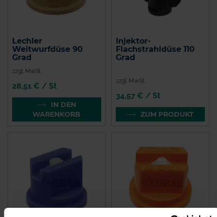
Lechler
Injektor-
Weitwurfdüse 90
Flachstrahldüse 110
Grad
Grad
zzgl. MwSt.
zzgl. MwSt.
28,51 € / St
34,57 € / St
IN DEN
WARENKORB
ZUM PRODUKT