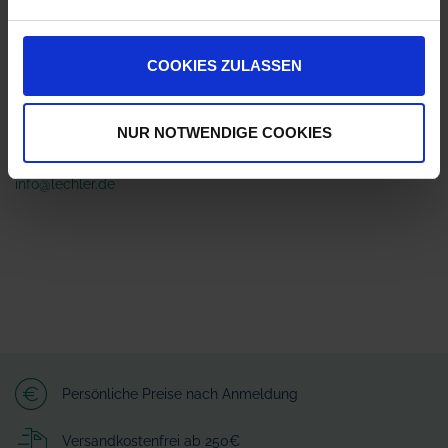
ZUR VERGLEICHSLISTE HINZUFÜGEN
COOKIES ZULASSEN
Herstellerinformationen (GPSR)
Lechler GmbH
NUR NOTWENDIGE COOKIES
Ulmer Straße 128
72555 Metzingen
info@lechler.de
Persönliche Preise nach Anmeldung
Versandkostenfrei ab 250€