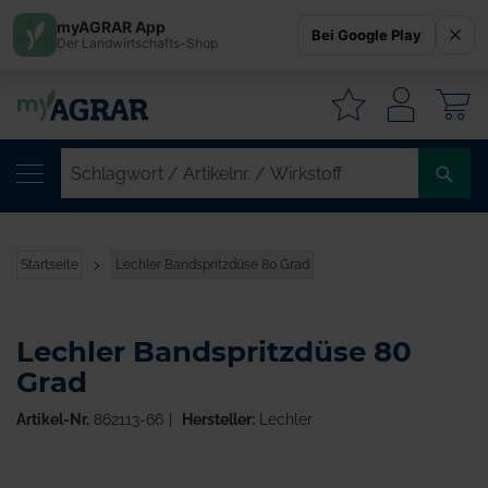
myAGRAR App
Bei Google Play
Der Landwirtschafts-Shop
W
SC
/
AR
/
Startseite
Lechler Bandspritzdüse 80 Grad
WI
Lechler Bandspritzdüse 80
Grad
Artikel-Nr.
862113-66
Hersteller:
Lechler
Zum