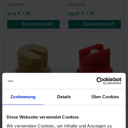
zzgl. MwSt.
zzgl. MwSt.
9,23 € / St
34,57 € / St
ZUM PRODUKT
ZUM PRODUKT
Zustimmung
Details
Über Cookies
Lechler
Lechler
Weitwurfdüse 90
Mehrbereichs-
Grad
Flachstrahldüse LU
120 Grad Keramik
zzgl. MwSt.
Diese Webseite verwendet Cookies
zzgl. MwSt.
28,51 € / St
Wir verwenden Cookies, um Inhalte und Anzeigen zu