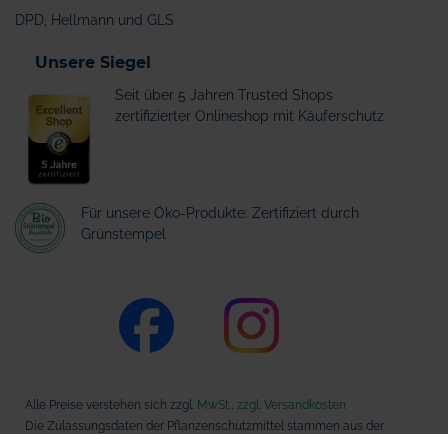
DPD, Hellmann und GLS
Unsere Siegel
Seit über 5 Jahren Trusted Shops
zertifizierter Onlineshop mit Käuferschutz
Für unsere Öko-Produkte: Zertifiziert durch
Grünstempel
Alle Preise verstehen sich zzgl.
MwSt., zzgl. Versandkosten
Die Zulassungsdaten der Pflanzenschutzmittel stammen aus der
Datenbank des Bundesamts für Verbraucherschutz und