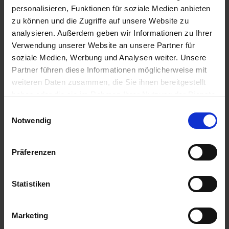
7,68 € / St
personalisieren, Funktionen für soziale Medien anbieten
IN DEN
zu können und die Zugriffe auf unsere Website zu
WARENKORB
ZUM PRODUKT
analysieren. Außerdem geben wir Informationen zu Ihrer
Verwendung unserer Website an unsere Partner für
soziale Medien, Werbung und Analysen weiter. Unsere
Anmelden für Ihren persönlichen Preis
Partner führen diese Informationen möglicherweise mit
weiteren Daten zusammen, die Sie ihnen bereitgestellt
4,97 €
/
St
haben oder die sie im Rahmen Ihrer Nutzung der Dienste
gesammelt haben.
Einwilligungsauswahl
Notwendig
4,97 €
pro 1 Stück
5,91 €
inkl. 19% MwSt.
,
zzgl. Versandkosten
Präferenzen
Auf Lager
Lieferung voraussichtlich
ab Dienstag, 11. August 2026
Statistiken
Menge
Marketing
QTY_CONTROL_DECREASE
QTY_CONTROL_INCR
IN DEN WARENKORB