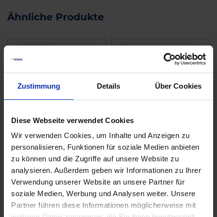
Ähnliche Produkte
Zustimmung
Details
Über Cookies
Diese Webseite verwendet Cookies
Wir verwenden Cookies, um Inhalte und Anzeigen zu
personalisieren, Funktionen für soziale Medien anbieten
Brunium
Feldherr
zu können und die Zugriffe auf unsere Website zu
zzgl. MwSt.
zzgl. MwSt.
analysieren. Außerdem geben wir Informationen zu Ihrer
Preis auf Anfrage
Preis auf Anfrage
Verwendung unserer Website an unsere Partner für
soziale Medien, Werbung und Analysen weiter. Unsere
ALTERNATIVE
ALTERNATIVE
Partner führen diese Informationen möglicherweise mit
PRODUKTE
PRODUKTE
weiteren Daten zusammen, die Sie ihnen bereitgestellt