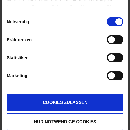
haben oder die sie im Rahmen Ihrer Nutzung der Dienste
gesammelt haben.
Einwilligungsauswahl
Notwendig
Präferenzen
Statistiken
Minotaure
Lempa
Marketing
zzgl. MwSt.
zzgl. MwSt.
Preis auf Anfrage
Preis auf Anfrage
ALTERNATIVE
ALTERNATIVE
COOKIES ZULASSEN
PRODUKTE
PRODUKTE
NUR NOTWENDIGE COOKIES