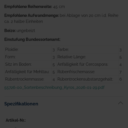
Empfohlene Reihenweite:
45 cm
Empfohlene Aufwandmenge:
bei Ablage von 20 cm i.d. Reihe
ca. 2 halbe Einheiten
Beize:
ungebeizt
Einstufung Bundessortenamt:
Ploidie:
3
Farbe:
3
Form:
3
Relative Länge:
5
Sitz im Boden:
5
Anfälligkeit für Cercospora:
4
Anfälligkeit für Mehltau:
5
Rübenfrischemasse:
7
Rübentrockenmasse:
4
Rübentrockensubstanzgehalt:
6
55726-00_Sortenbeschreibung_Kyros_2026-01-29.pdf
Spezifikationen
Artikel-Nr.