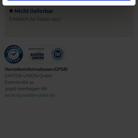
Preis auf Anfrage
Nicht lieferbar
Erhältlich zur Saison 2027
Herstellerinformationen (GPSR)
SAATEN-UNION GmbH
Eisenstraße 12
30916 Isernhagen HB
service@saaten-union.de