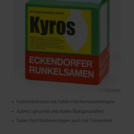
der
Bildgalerie
springen
Zum
Anfang
Futterrübensorte mit hohen Frischemasseerträgen
der
Äußerst gesunde und starke Blattgesundheit
Bildgalerie
springen
Gutes Durchhaltevermögen auch bei Trockenheit