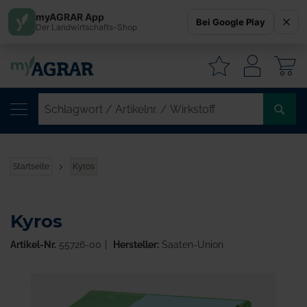
myAGRAR App
Bei Google Play
Der Landwirtschafts-Shop
W
SC
/
AR
/
Startseite
Kyros
WI
Kyros
Artikel-Nr.
55726-00
Hersteller:
Saaten-Union
Zum
Ende