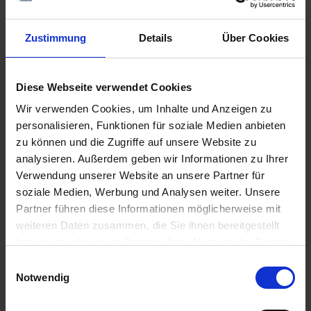
Zustimmung
Details
Über Cookies
Diese Webseite verwendet Cookies
Wir verwenden Cookies, um Inhalte und Anzeigen zu
personalisieren, Funktionen für soziale Medien anbieten
zu können und die Zugriffe auf unsere Website zu
analysieren. Außerdem geben wir Informationen zu Ihrer
Viterra
DSV TerraLife
Zwischenfrucht
BetaMaxx50
Verwendung unserer Website an unsere Partner für
Schnellgrün
soziale Medien, Werbung und Analysen weiter. Unsere
zzgl. MwSt.
zzgl. MwSt.
Partner führen diese Informationen möglicherweise mit
weiteren Daten zusammen, die Sie ihnen bereitgestellt
3,49 € / kg
2,97 € / kg
haben oder die sie im Rahmen Ihrer Nutzung der Dienste
IN DEN
IN DEN
gesammelt haben.
Einwilligungsauswahl
WARENKORB
WARENKORB
Notwendig