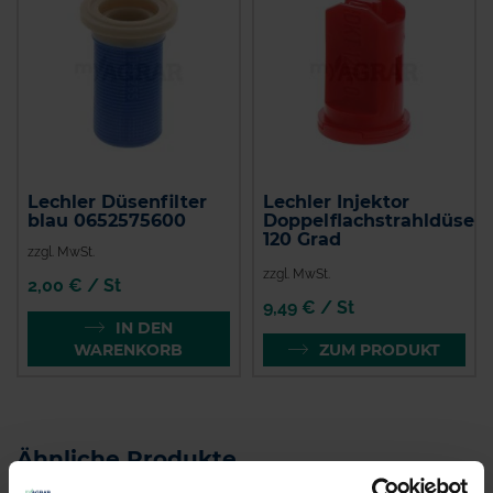
Lechler Düsenfilter
Lechler Injektor
blau 0652575600
Doppelflachstrahldüse
120 Grad
zzgl. MwSt.
zzgl. MwSt.
2,00 € / St
9,49 € / St
IN DEN
WARENKORB
ZUM PRODUKT
Ähnliche Produkte