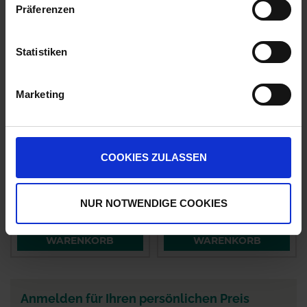
Präferenzen
Statistiken
Marketing
Viterra
DSV TerraLife N-
Zwischenfrucht
Fixx50
COOKIES ZULASSEN
Bodengare
zzgl. MwSt.
zzgl. MwSt.
3,05 € / kg
3,20 € / kg
NUR NOTWENDIGE COOKIES
IN DEN
IN DEN
WARENKORB
WARENKORB
Anmelden für Ihren persönlichen Preis