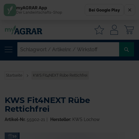
myAGRAR App
Bei Google Play
Der Landwirtschafts-Shop
W
SC
/
AR
/
Startseite
KWS Fit4NEXT Rübe Rettichfrei
WI
KWS Fit4NEXT Rübe
Rettichfrei
Artikel-Nr.
55902-21
Hersteller:
KWS Lochow
Zum
10