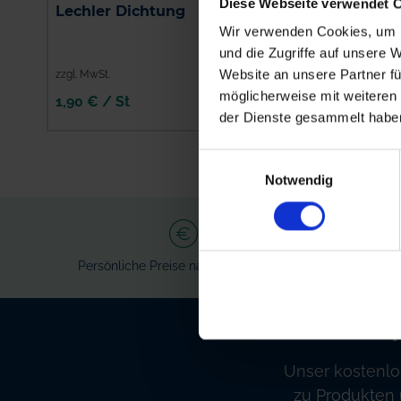
Lechler Air-Injektor
Diese Webseite verwendet 
Lechler Dichtung
Kompakt-
Wir verwenden Cookies, um I
Schrägstrahldüse
IDKS 80 Grad
und die Zugriffe auf unsere 
Website an unsere Partner fü
zzgl. MwSt.
zzgl. MwSt.
möglicherweise mit weiteren
1,90 € / St
9,59 € / St
der Dienste gesammelt habe
IN DEN
WARENKORB
Einwilligungsauswahl
Notwendig
Persönliche Preise nach Anmeldung
Ve
Unser kostenlo
zu Produkten 