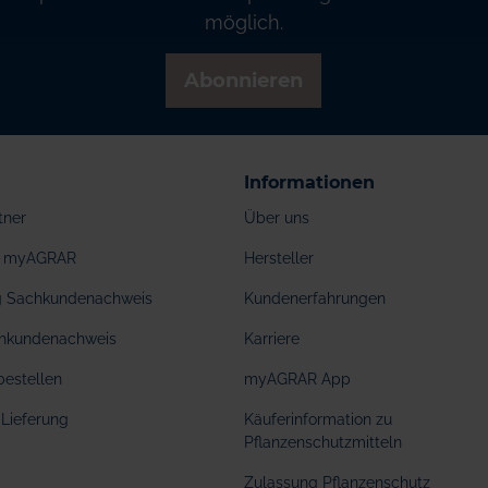
möglich.
Abonnieren
Informationen
tner
Über uns
ei myAGRAR
Hersteller
ng Sachkundenachweis
Kundenerfahrungen
hkundenachweis
Karriere
bestellen
myAGRAR App
Lieferung
Käuferinformation zu
Pflanzenschutzmitteln
Zulassung Pflanzenschutz