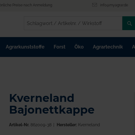
önliche Preise nach Anmeldung
info@myagrar.de
/
/
Agrarkunststoffe
Forst
Öko
Agrartechnik
A
Kverneland
Bajonettkappe
Artikel-Nr.
862009-38
Hersteller:
Kverneland