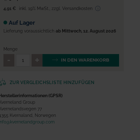
4,91 €
inkl. 19% MwSt.
,
zzgl. Versandkosten
Auf Lager
Lieferung voraussichtlich
ab Mittwoch, 12. August 2026
Menge
QTY_CONTROL_DECREASE
QTY_CONTROL_INCREA
IN DEN WARENKORB
ZUR VERGLEICHSLISTE HINZUFÜGEN
Herstellerinformationen (GPSR)
Kverneland Group
Kvernelandsvegen 77
4355 Kvernaland, Norwegen
info@kvernelandgroup.com