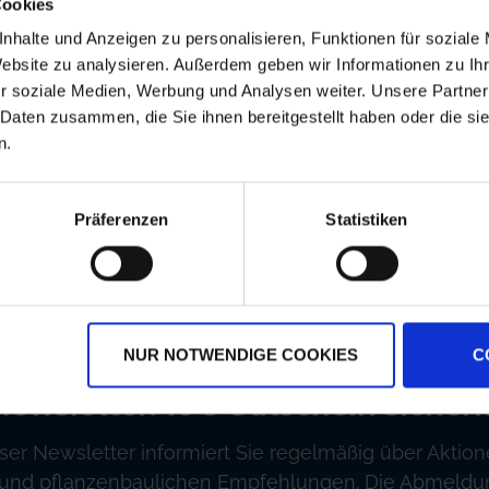
Lechler Injektor
Kverneland
Cookies
Doppelflachstrahldüse
Endstück
nhalte und Anzeigen zu personalisieren, Funktionen für soziale
120 Grad
Website zu analysieren. Außerdem geben wir Informationen zu I
r soziale Medien, Werbung und Analysen weiter. Unsere Partner
zzgl. MwSt.
zzgl. MwSt.
 Daten zusammen, die Sie ihnen bereitgestellt haben oder die s
9,49 € / St
19,84 € / St
n.
IN DEN
WARENKORB
Präferenzen
Statistiken
rsandkostenfrei ab 250€
Erstklassiger Kundense
NUR NOTWENDIGE COOKIES
C
Newsletter: 10€ Gutschein sichern
ser Newsletter informiert Sie regelmäßig über Aktion
und pflanzenbaulichen Empfehlungen. Die Abmeldung