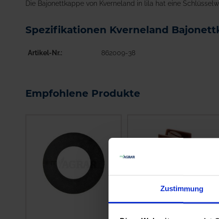
Die Bajonettkappe von Kverneland in lila hat eine Schlüssel
Spezifikationen Kverneland Bajonet
Artikel-Nr.
862009-38
Empfohlene Produkte
Zustimmung