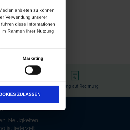
 Medien anbieten zu können
hrer Verwendung unserer
 führen diese Informationen
ie im Rahmen Ihrer Nutzung
Marketing
rvice
Bezahlung auf Rechnung
OOKIES ZULASSEN
!
en, Neuigkeiten
 ist jederzeit