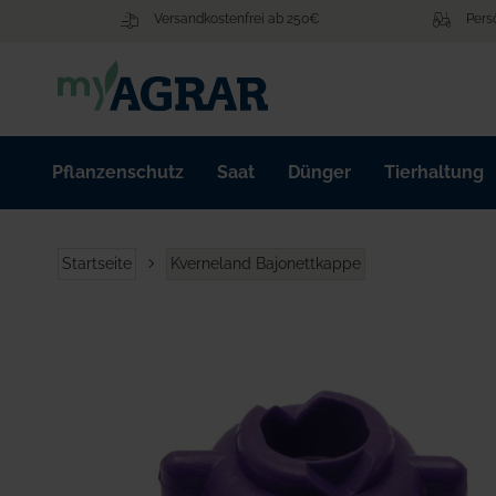
Zum
Versandkostenfrei ab 250€
Pers
Inhalt
springen
Pflanzenschutz
Saat
Dünger
Tierhaltung
Startseite
Kverneland Bajonettkappe
Zum
Ende
der
Bildgalerie
springen