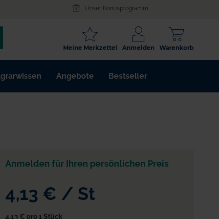
Unser Bonusprogramm
SCHLAGWORT
Meine Merkzettel
Anmelden
Warenkorb
ARTIKELNR.
grarwissen
Angebote
Bestseller
WIRKSTOFF
Anmelden für Ihren persönlichen Preis
4,13 €
/
St
4,13 €
pro 1 Stück