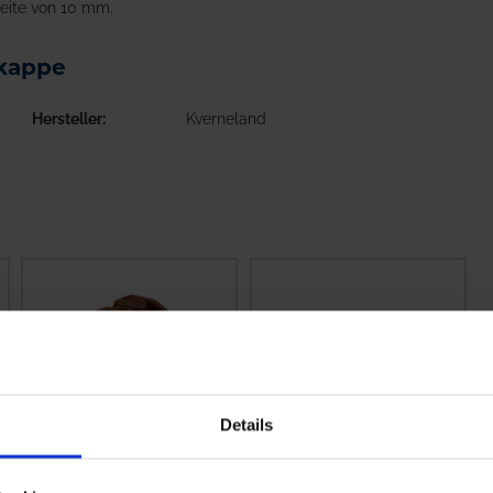
weite von 10 mm.
tkappe
Hersteller
Kverneland
Details