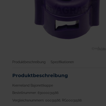
Zum
Anfang
Produktbeschreibung
Spezifikationen
der
Bildgalerie
springen
Produktbeschreibung
Kverneland Bajonettkappe
Bestellnummer: 63000031566
Vergleichsnummern: 00031566, RG00031566