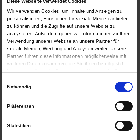
Diese Webseite verwendet Cookies
13,60 € / St
8,57 € / St
Wir verwenden Cookies, um Inhalte und Anzeigen zu
IN DEN
IN DEN
personalisieren, Funktionen für soziale Medien anbieten
WARENKORB
WARENKORB
zu können und die Zugriffe auf unsere Website zu
analysieren. Außerdem geben wir Informationen zu Ihrer
Verwendung unserer Website an unsere Partner für
Anmelden für Ihren persönlichen Preis
soziale Medien, Werbung und Analysen weiter. Unsere
Partner führen diese Informationen möglicherweise mit
12,21 €
/
St
weiteren Daten zusammen, die Sie ihnen bereitgestellt
haben oder die sie im Rahmen Ihrer Nutzung der Dienste
gesammelt haben.
Einwilligungsauswahl
12,21 €
pro 1 Stück
Notwendig
14,53 €
inkl. 19% MwSt.
,
zzgl. Versandkosten
Verfügbar
Präferenzen
Lieferung voraussichtlich ab 22.10.26
Statistiken
Menge