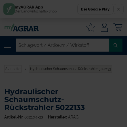
myAGRAR App
Bei Google Play
Der Landwirtschafts-Shop
W
SC
/
AR
/
Startseite
Hydraulischer Schaumschutz-Rückstrahler 5022133
WI
Hydraulischer
Schaumschutz-
Rückstrahler 5022133
Artikel-Nr.
862104-23
Hersteller:
ARAG