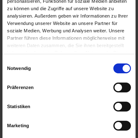
personalisieren, Funktionen für soziale Medien anbieten
zu können und die Zugriffe auf unsere Website zu
Anmelden für Ihren persönlichen Preis
analysieren. Außerdem geben wir Informationen zu Ihrer
Verwendung unserer Website an unsere Partner für
34,36 €
/
St
soziale Medien, Werbung und Analysen weiter. Unsere
Partner führen diese Informationen möglicherweise mit
weiteren Daten zusammen, die Sie ihnen bereitgestellt
34,36 €
pro 1 Stück
haben oder die sie im Rahmen Ihrer Nutzung der Dienste
40,89 €
inkl. 19% MwSt.
,
zzgl. Versandkosten
gesammelt haben.
Einwilligungsauswahl
Notwendig
Auf Lager
Lieferung voraussichtlich
ab Mittwoch, 12. August 2026
Präferenzen
Menge
QTY_CONTROL_DECREASE
QTY_CONTROL_INCR
IN DEN WARENKORB
Statistiken
Jetzt 3 Ährenpunkte pro 1 Stück sichern.
Marketing