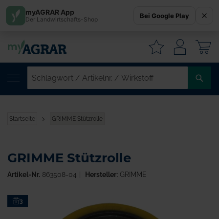
myAGRAR App
Bei Google Play
Der Landwirtschafts-Shop
W
SC
/
AR
/
Startseite
GRIMME Stützrolle
WI
GRIMME Stützrolle
Artikel-Nr.
863508-04
Hersteller:
GRIMME
Zum
3
Ende