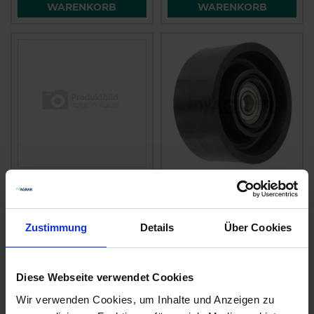
WARENKORB
WARENKORB
GRIMME Abstreifer
GRIMME Umlenkrolle
01511875
20040602
zzgl. MwSt.
zzgl. MwSt.
Zustimmung
Details
Über Cookies
24,58 € / St
13,45 € / St
IN DEN
IN DEN
Diese Webseite verwendet Cookies
WARENKORB
WARENKORB
Wir verwenden Cookies, um Inhalte und Anzeigen zu