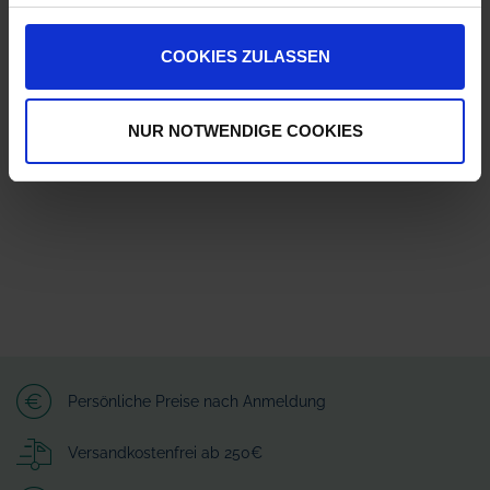
ZUR VERGLEICHSLISTE HINZUFÜGEN
COOKIES ZULASSEN
Herstellerinformationen (GPSR)
GRIMME Landmaschinenfabrik GmbH & Co. KG
Hunteburger Straße 32
NUR NOTWENDIGE COOKIES
49401 Damme
grimme@grimme.de
Persönliche Preise nach Anmeldung
Versandkostenfrei ab 250€