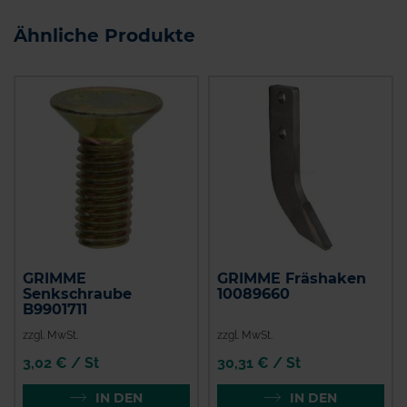
Ähnliche Produkte
GRIMME
GRIMME Fräshaken
Senkschraube
10089660
B9901711
zzgl. MwSt.
zzgl. MwSt.
3,02 € / St
30,31 € / St
IN DEN
IN DEN