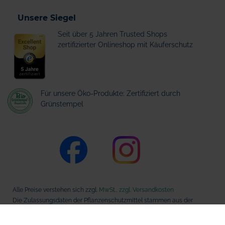
Unsere Siegel
Seit über 5 Jahren Trusted Shops
zertifizierter Onlineshop mit Käuferschutz
Für unsere Öko-Produkte: Zertifiziert durch
Grünstempel
Alle Preise verstehen sich zzgl.
MwSt., zzgl. Versandkosten
Die Zulassungsdaten der Pflanzenschutzmittel stammen aus der
Datenbank des Bundesamts für Verbraucherschutz und
Lebensmittelsicherheit (BVL).