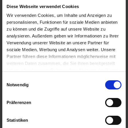
Diese Webseite verwendet Cookies
IN DEN
IN DEN
WARENKORB
WARENKORB
Wir verwenden Cookies, um Inhalte und Anzeigen zu
personalisieren, Funktionen für soziale Medien anbieten
zu können und die Zugriffe auf unsere Website zu
analysieren. Außerdem geben wir Informationen zu Ihrer
Anmelden für Ihren persönlichen Preis
Verwendung unserer Website an unsere Partner für
soziale Medien, Werbung und Analysen weiter. Unsere
21,59 €
/
St
Partner führen diese Informationen möglicherweise mit
weiteren Daten zusammen, die Sie ihnen bereitgestellt
21,59 €
pro 1 Stück
haben oder die sie im Rahmen Ihrer Nutzung der Dienste
gesammelt haben.
25,69 €
inkl. 19% MwSt.
,
zzgl. Versandkosten
Einwilligungsauswahl
Notwendig
Auf Lager
Lieferung voraussichtlich
ab Mittwoch, 12. August 2026
Präferenzen
Menge
Statistiken
QTY_CONTROL_DECREASE
QTY_CONTROL_INCR
IN DEN WARENKORB