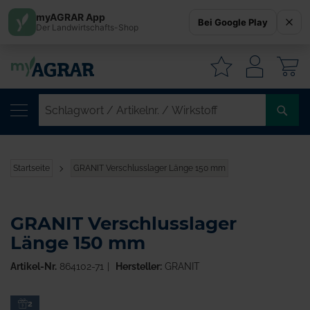
myAGRAR App
Bei Google Play
Der Landwirtschafts-Shop
W
SC
/
AR
/
Startseite
GRANIT Verschlusslager Länge 150 mm
WI
GRANIT Verschlusslager
Länge 150 mm
Artikel-Nr.
864102-71
Hersteller:
GRANIT
Zum
2