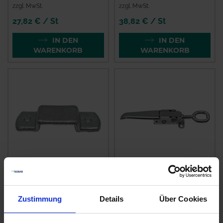
zzgl. MwSt.
zzgl. MwSt.
27,82 € / St
38,82 € / St
IN DEN
IN DEN
WARENKORB
WARENKORB
GRANIT
Hesterberg
Rungenhalter
Exzenterverschluss
Zustimmung
Details
Über Cookies
zzgl. MwSt.
zzgl. MwSt.
11,34 € / St
27,16 € / St