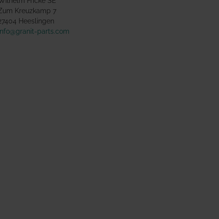
Wilhelm Fricke SE
Zum Kreuzkamp 7
27404 Heeslingen
info@granit-parts.com