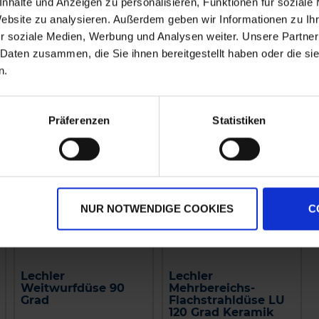
nhalte und Anzeigen zu personalisieren, Funktionen für soziale
zzgl. MwSt.
zzgl. MwSt.
Website zu analysieren. Außerdem geben wir Informationen zu I
2,00 € / St
2,00 € / St
r soziale Medien, Werbung und Analysen weiter. Unsere Partner
 Daten zusammen, die Sie ihnen bereitgestellt haben oder die s
IN DEN
IN DEN
n.
WARENKORB
WARENKORB
Präferenzen
Statistiken
NUR NOTWENDIGE COOKIES
C
Lechler
Lechler
Weitwurfdüse 90
Mehrbereichs-
Grad
Flachstrahldüse LU
120 Grad Keramik