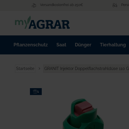
Zum
Versandkostenfrei ab 250€
Pers
Inhalt
springen
Pflanzenschutz
Saat
Dünger
Tierhaltung
Startseite
GRANIT Injektor Doppelflachstrahldüse 110
Zum
1
Ende
der
Bildgalerie
springen