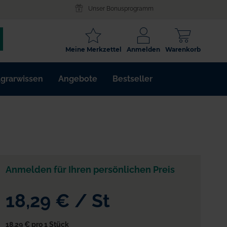
Unser Bonusprogramm
SCHLAGWORT
Meine Merkzettel
Anmelden
Warenkorb
ARTIKELNR.
grarwissen
Angebote
Bestseller
WIRKSTOFF
Anmelden für Ihren persönlichen Preis
e
18,29 €
/
St
18,29 €
pro 1 Stück