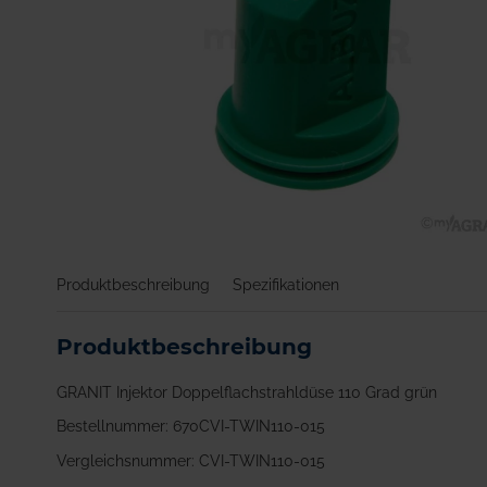
Zum
Anfang
Produktbeschreibung
Spezifikationen
der
Bildgalerie
springen
Produktbeschreibung
GRANIT Injektor Doppelflachstrahldüse 110 Grad grün
Bestellnummer: 670CVI-TWIN110-015
Vergleichsnummer: CVI-TWIN110-015