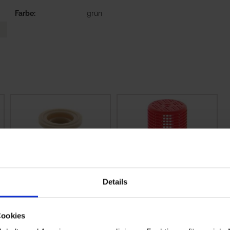
Farbe
grün
Details
Lechler Düsenfilter
Lechler Düsenfilter
blau 0652575600
rot
Cookies