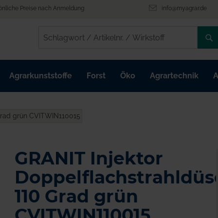
önliche Preise nach Anmeldung
info@myagrar.de
/
/
Agrarkunststoffe
Forst
Öko
Agrartechnik
A
 Grad grün CVITWIN110015
GRANIT Injektor
Doppelflachstrahldüs
110 Grad grün
CVITWIN110015