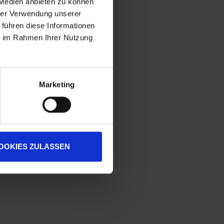
 Medien anbieten zu können
hrer Verwendung unserer
 führen diese Informationen
ie im Rahmen Ihrer Nutzung
Marketing
OOKIES ZULASSEN