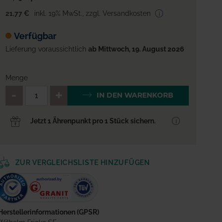
21,77 €
inkl. 19% MwSt.
,
zzgl. Versandkosten
Verfügbar
Lieferung voraussichtlich
ab Mittwoch, 19. August 2026
Menge
QTY_CONTROL_DECREASE
QTY_CONTROL_INCREA
IN DEN WARENKORB
Jetzt 1 Ährenpunkt pro 1 Stück sichern.
ZUR VERGLEICHSLISTE HINZUFÜGEN
Herstellerinformationen (GPSR)