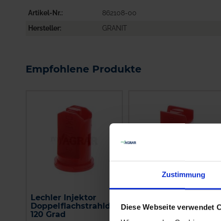
Artikel-Nr.
862108-00
Hersteller
GRANIT
Empfohlene Produkte
Zustimmung
Lechler Injektor
Lechler Air-Injektor
Doppelflachstrahldüse
Kompaktdüse IDKN
Diese Webseite verwendet 
120 Grad
120 Grad