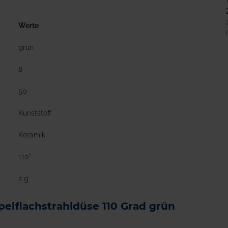
Werte
grün
8
50
Kunststoff
Keramik
110°
2 g
pelflachstrahldüse 110 Grad grün