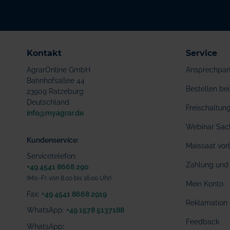
Kontakt
Service
AgrarOnline GmbH
Ansprechpar
Bahnhofsallee 44
Bestellen b
23909 Ratzeburg
Deutschland
Freischaltu
info@myagrar.de
Webinar Sac
Kundenservice:
Maissaat vor
Servicetelefon:
Zahlung und 
+49 4541 8668 290
(Mo.-Fr. von 8.00 bis 16.00 Uhr)
Mein Konto
Fax:
+49 4541 8668 2919
Reklamation
WhatsApp:
+49 1578 5137188
Feedback
WhatsApp
: