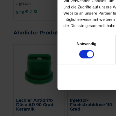
Wir verwenden Cookies, um I
zzgl. MwSt.
zzgl. MwSt.
und die Zugriffe auf unsere 
9,49 € / St
5,75 € / St
Website an unsere Partner fü
möglicherweise mit weiteren
IN DEN
der Dienste gesammelt habe
WARENKORB
Ähnliche Produkte
Einwilligungsauswahl
Notwendig
Lechler Antidrift-
Injektor-
Düse AD 90 Grad
Flachstrahldüse 110
Keramik
Grad