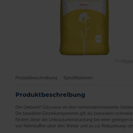
Zum
Anfang
Produktbeschreibung
Spezifikationen
der
Bildgalerie
springen
Produktbeschreibung
Der Gelbsenf Odysseus ist eine nematodenresistente Geldsen
Die bewährte Einzelkomponente gilt als besonders schnellw
fördert diese die Unkrautunterdrückung bei einer geringen b
von Nährstoffen über den Winter und so zur Reduzierung vo