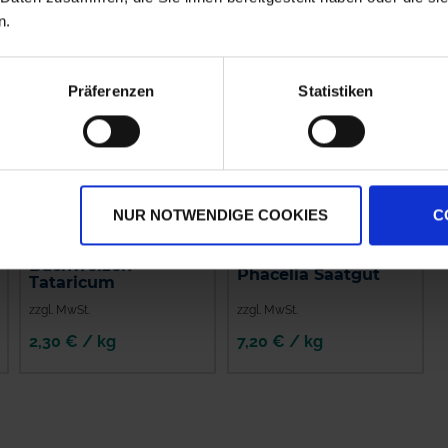
n.
Präferenzen
Statistiken
NUR NOTWENDIGE COOKIES
C
Buchweizen
Phacelia Saatgut
Tataricum
zzgl. MwSt.
zzgl. MwSt.
2,30 € / kg
7,20 € / kg
IN DEN
IN DEN
WARENKORB
WARENKORB