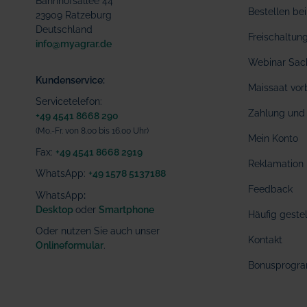
Bahnhofsallee 44
Bestellen b
23909 Ratzeburg
Deutschland
Freischaltu
info@myagrar.de
Webinar Sac
Kundenservice:
Maissaat vor
Servicetelefon:
Zahlung und 
+49 4541 8668 290
(Mo.-Fr. von 8.00 bis 16.00 Uhr)
Mein Konto
Fax:
+49 4541 8668 2919
Reklamation
WhatsApp:
+49 1578 5137188
Feedback
WhatsApp
:
Desktop
oder
Smartphone
Häufig geste
Oder nutzen Sie auch unser
Kontakt
Onlineformular
.
Bonusprogr