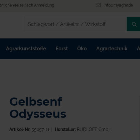
önliche Preise nach Anmeldung
info@myagrar.de
/
/
Agrarkunststoffe
Forst
Öko
Agrartechnik
A
Gelbsenf
Odysseus
Artikel-Nr.
55657-11
Hersteller:
RUDLOFF GmbH