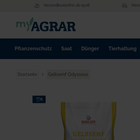
Zum
Versandkostenfrei ab 250€
Pers
Inhalt
springen
Pflanzenschutz
Saat
Dünger
Tierhaltung
Startseite
Gelbsenf Odysseus
Zum
6
Ende
der
Bildgalerie
springen