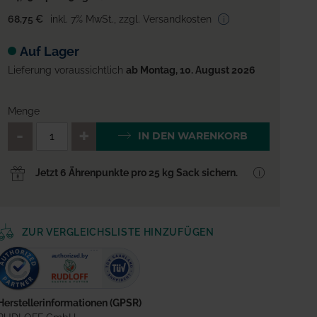
68,75 €
inkl. 7% MwSt.
,
zzgl. Versandkosten
Auf Lager
Lieferung voraussichtlich
ab Montag, 10. August 2026
Menge
QTY_CONTROL_DECREASE
QTY_CONTROL_INCREA
IN DEN WARENKORB
Jetzt 6 Ährenpunkte pro 25 kg Sack sichern.
ZUR VERGLEICHSLISTE HINZUFÜGEN
Herstellerinformationen (GPSR)