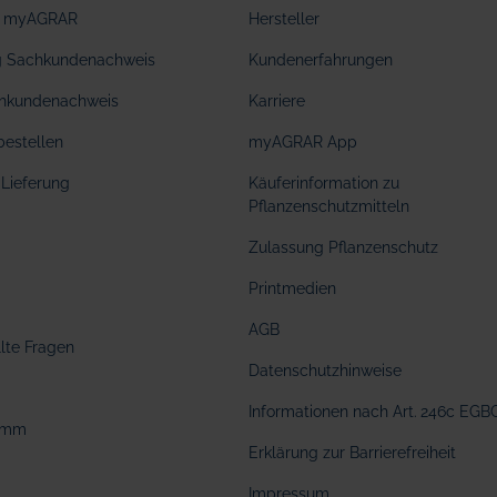
ei myAGRAR
Hersteller
ng Sachkundenachweis
Kundenerfahrungen
hkundenachweis
Karriere
bestellen
myAGRAR App
Lieferung
Käuferinformation zu
Pflanzenschutzmitteln
Zulassung Pflanzenschutz
Printmedien
AGB
llte Fragen
Datenschutzhinweise
Informationen nach Art. 246c EGB
amm
Erklärung zur Barrierefreiheit
Impressum