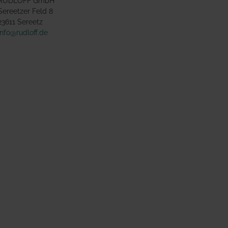
RUDLOFF GmbH
Sereetzer Feld 8
23611 Sereetz
info@rudloff.de