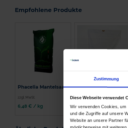
Empfohlene Produkte
Zustimmung
Phacelia Mantelsaat
Ölrettich Lucas
Diese Webseite verwendet 
zzgl. MwSt.
zzgl. MwSt.
6,48 € / kg
3,31 € / kg
Wir verwenden Cookies, um I
und die Zugriffe auf unsere 
IN DEN
IN DEN
Website an unsere Partner fü
WARENKORB
WARENKORB
möglicherweise mit weiteren