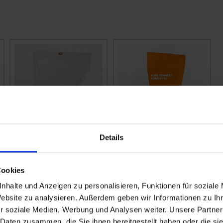
Details
KWS Fit4NEXT Rübe
Rotklee Marieta
N-Fix
Cookies
zzgl. MwSt.
zzgl. MwSt.
7,21 € / kg
2,30 € / kg
nhalte und Anzeigen zu personalisieren, Funktionen für soziale
Website zu analysieren. Außerdem geben wir Informationen zu I
IN DEN
IN DEN
r soziale Medien, Werbung und Analysen weiter. Unsere Partner
WARENKORB
WARENKORB
 Daten zusammen, die Sie ihnen bereitgestellt haben oder die s