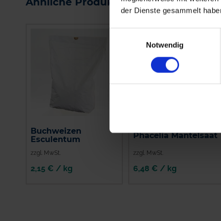
Ähnliche Produkte
der Dienste gesammelt habe
Einwilligungsauswahl
Notwendig
Buchweizen
Phacelia Mantelsaat
Esculentum
zzgl. MwSt.
zzgl. MwSt.
2,15 € / kg
6,48 € / kg
IN DEN
IN DEN
WARENKORB
WARENKORB