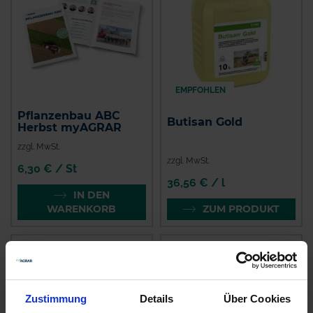
EMPFOHLEN
Pflanzenbau ABC
Butisan Gold
Herbst myAGRAR
zzgl. MwSt.
zzgl. MwSt.
6,30 € / St
36,56 € / l
IN DEN
WARENKORB
ZUM PRODUKT
Zustimmung
Details
Über Cookies