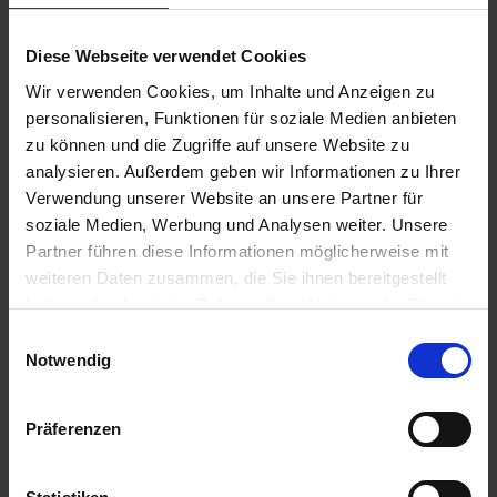
Diese Webseite verwendet Cookies
Wir verwenden Cookies, um Inhalte und Anzeigen zu
personalisieren, Funktionen für soziale Medien anbieten
Fuego Top
Runway VA
zu können und die Zugriffe auf unsere Website zu
zzgl. MwSt.
zzgl. MwSt.
analysieren. Außerdem geben wir Informationen zu Ihrer
Verwendung unserer Website an unsere Partner für
30,33 € / l
110,92 € / l
soziale Medien, Werbung und Analysen weiter. Unsere
ZUM PRODUKT
ZUM PRODUKT
Partner führen diese Informationen möglicherweise mit
weiteren Daten zusammen, die Sie ihnen bereitgestellt
haben oder die sie im Rahmen Ihrer Nutzung der Dienste
gesammelt haben.
Einwilligungsauswahl
Ähnliche Produkte
Notwendig
Präferenzen