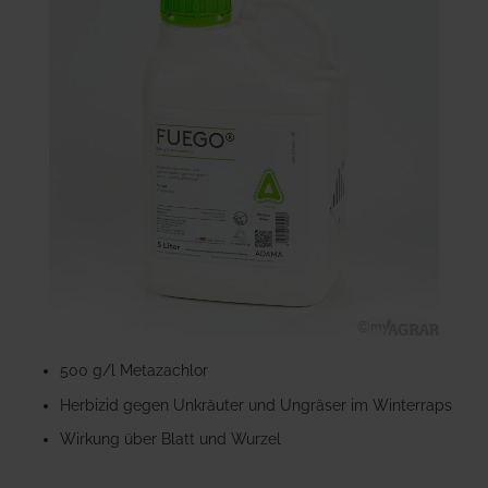
der
Bildgalerie
springen
Zum
Anfang
500 g/l Metazachlor
der
Herbizid gegen Unkräuter und Ungräser im Winterraps
Bildgalerie
springen
Wirkung über Blatt und Wurzel