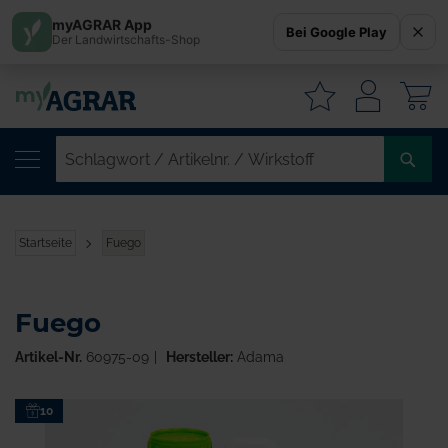
myAGRAR App
Bei Google Play
Der Landwirtschafts-Shop
W
SC
/
AR
/
Startseite
Fuego
WI
Fuego
Artikel-Nr.
60975-09
Hersteller:
Adama
Zum
10
Ende