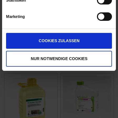
Statistiken
Marketing
Torso
Fuego Top
COOKIES ZULASSEN
zzgl. MwSt.
zzgl. MwSt.
26,63 € / l
30,33 € / l
NUR NOTWENDIGE COOKIES
ZUM PRODUKT
ZUM PRODUKT