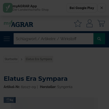
myAGRAR App
Bei Google Play
Der Landwirtschafts-Shop
W
SC
/
AR
/
Startseite
Elatus Era Sympara
WI
Elatus Era Sympara
Artikel-Nr.
62027-09
Hersteller:
Syngenta
Zum
84
Ende