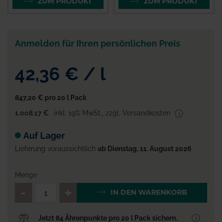
ZUM PRODUKT
ZUM PRODUKT
Anmelden für Ihren persönlichen Preis
42,36 €
/
l
847,20 €
pro 20 l Pack
1.008,17 €
inkl. 19% MwSt.
,
zzgl. Versandkosten
Auf Lager
Lieferung voraussichtlich
ab Dienstag, 11. August 2026
Menge
QTY_CONTROL_DECREASE
QTY_CONTROL_INCR
IN DEN WARENKORB
Jetzt 84 Ährenpunkte pro 20 l Pack sichern.