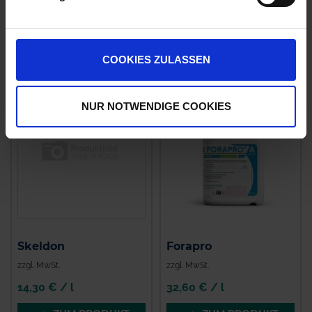
zzgl. MwSt.
zzgl. MwSt.
11,98 € / l
28,36 € / l
ZUM PRODUKT
ZUM PRODUKT
COOKIES ZULASSEN
NUR NOTWENDIGE COOKIES
Skeldon
Forapro
zzgl. MwSt.
zzgl. MwSt.
14,30 € / l
32,60 € / l