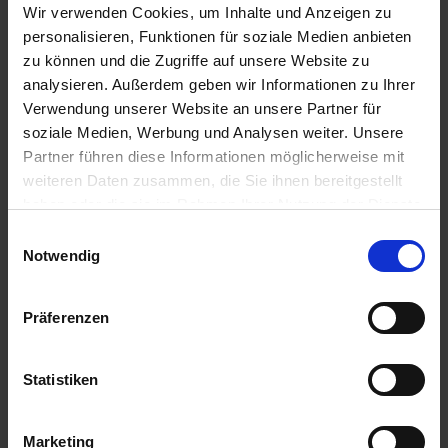
Wir verwenden Cookies, um Inhalte und Anzeigen zu
14,96 € / l
64,67 € / l
personalisieren, Funktionen für soziale Medien anbieten
ZUM PRODUKT
ZUM PRODUKT
zu können und die Zugriffe auf unsere Website zu
analysieren. Außerdem geben wir Informationen zu Ihrer
Verwendung unserer Website an unsere Partner für
soziale Medien, Werbung und Analysen weiter. Unsere
Ähnliche Produkte
Partner führen diese Informationen möglicherweise mit
weiteren Daten zusammen, die Sie ihnen bereitgestellt
haben oder die sie im Rahmen Ihrer Nutzung der Dienste
gesammelt haben.
Einwilligungsauswahl
Notwendig
Präferenzen
Statistiken
Praktis
Delaro Forte
Marketing