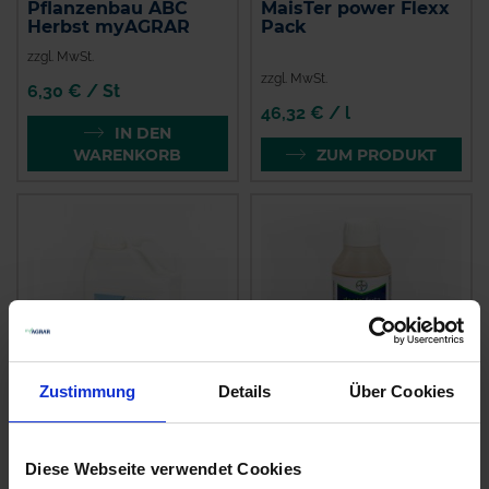
Pflanzenbau ABC
MaisTer power Flexx
Herbst myAGRAR
Pack
zzgl. MwSt.
zzgl. MwSt.
6,30 € / St
46,32 € / l
IN DEN
WARENKORB
ZUM PRODUKT
Zustimmung
Details
Über Cookies
Padawan Plus
Decis forte
Diese Webseite verwendet Cookies
zzgl. MwSt.
zzgl. MwSt.