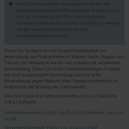
Nur für den beruflichen Anwender! Der Besitz des
Sachkundenachweises Pflanzenschutz ist zum Erwerb
und zur Anwendung des Pflanzenschutzmittels
notwendig! Pflanzenschutzmittel vorsichtig verwenden.
Vor der Verwendung stets Etikett und
Produktinformationen lesen.
Elatus Era Sympara ist eine Fungizid-Kombination zur
Bekämpfung von Pilzkrankheiten in Weizen, Gerste, Roggen und
Triticale. Die Wirkung ist kurativ und protektiv mit anhaltender
Dauerwirkung. Elatus Era ist ein Carboxamidhaltiges Fungizid
mit einer ausgeprägten Rostwirkung und sehr guter
Dauerwirkung gegen Septoria tritici. Sympara unterstützt als
Azolprodukt die Wirkung des Carboxamids.
Das Pack Elatus Era Sympara besteht aus 3 x 5 l Elatus Era
und 5 l Sympara.
Gebrauchsanweisung_62027-09_Elatus Era Sympara _2022-02-
10.pdf
Sicherheitsdatenblatt_Elatus_Era_2024-02-12.pdf