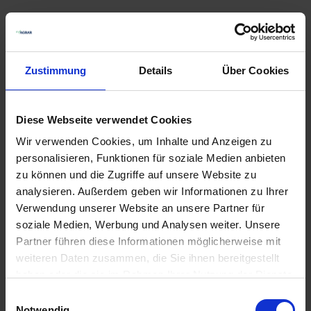
Ähnliche Produkte
Zustimmung
Details
Über Cookies
Diese Webseite verwendet Cookies
Wir verwenden Cookies, um Inhalte und Anzeigen zu
personalisieren, Funktionen für soziale Medien anbieten
zu können und die Zugriffe auf unsere Website zu
analysieren. Außerdem geben wir Informationen zu Ihrer
Verwendung unserer Website an unsere Partner für
NP 18/13+17S im 500
kg Big Bag
soziale Medien, Werbung und Analysen weiter. Unsere
Partner führen diese Informationen möglicherweise mit
zzgl. MwSt.
weiteren Daten zusammen, die Sie ihnen bereitgestellt
ZUM PRODUKT
haben oder die sie im Rahmen Ihrer Nutzung der Dienste
gesammelt haben.
Einwilligungsauswahl
Notwendig