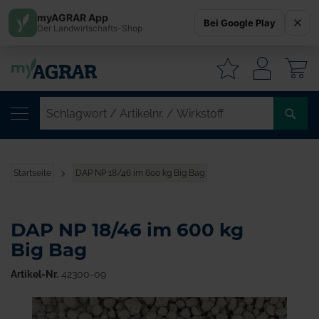
myAGRAR App
Bei Google Play
Der Landwirtschafts-Shop
W
SC
/
AR
/
Startseite
DAP NP 18/46 im 600 kg Big Bag
WI
DAP NP 18/46 im 600 kg
Big Bag
Artikel-Nr.
42300-09
Zum
Ende