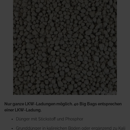
der
Bildgalerie
springen
Zum
Anfang
Nur ganze LKW-Ladungen möglich. 40 Big Bags entsprechen
der
einer LKW-Ladung.
Bildgalerie
Dünger mit Stickstoff und Phosphor
springen
Grunddünger in kalireichen Böden oder ergänzend zu Kali