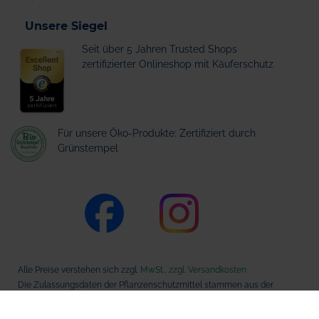
Unsere Siegel
Seit über 5 Jahren Trusted Shops
zertifizierter Onlineshop mit Käuferschutz
Für unsere Öko-Produkte: Zertifiziert durch
Grünstempel
Alle Preise verstehen sich zzgl.
MwSt., zzgl. Versandkosten
Die Zulassungsdaten der Pflanzenschutzmittel stammen aus der
Datenbank des Bundesamts für Verbraucherschutz und
Lebensmittelsicherheit (BVL).