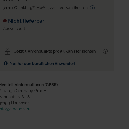
71,10 €
inkl. 19% MwSt.
,
zzgl. Versandkosten
Nicht lieferbar
Ausverkauft!
Jetzt 5 Ährenpunkte pro 5 l Kanister sichern.
Nur für den beruflichen Anwender!
Herstellerinformationen (GPSR)
Albaugh Germany GmbH
Bahnhofstraße 8
30159 Hannover
info@albaugh.eu