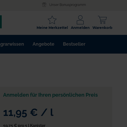
Unser Bonusprogramm
SCHLAGWORT
Meine Merkzettel
Anmelden
Warenkorb
ARTIKELNR.
grarwissen
Angebote
Bestseller
WIRKSTOFF
Anmelden für Ihren persönlichen Preis
11,95 €
/
l
59,75 €
pro 5 l Kanister