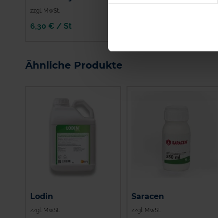
zzgl. MwSt.
zzgl. MwSt.
6,30 € / St
40,82 € / l
IN DEN
WARENKORB
Ähnliche Produkte
Lodin
Saracen
zzgl. MwSt.
zzgl. MwSt.