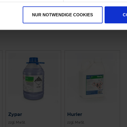
zzgl. MwSt.
zzgl. MwSt.
NUR NOTWENDIGE COOKIES
C
36,20 € / l
45,04 € / kg
Zypar
Hurler
zzgl. MwSt.
zzgl. MwSt.