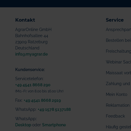
Kontakt
Service
AgrarOnline GmbH
Ansprechpar
Bahnhofsallee 44
Bestellen b
23909 Ratzeburg
Deutschland
Freischaltu
info@myagrar.de
Webinar Sac
Kundenservice:
Maissaat vor
Servicetelefon:
Zahlung und 
+49 4541 8668 290
(Mo.-Fr. von 8.00 bis 16.00 Uhr)
Mein Konto
Fax:
+49 4541 8668 2919
Reklamation
WhatsApp:
+49 1578 5137188
Feedback
WhatsApp
:
Desktop
oder
Smartphone
Häufig geste