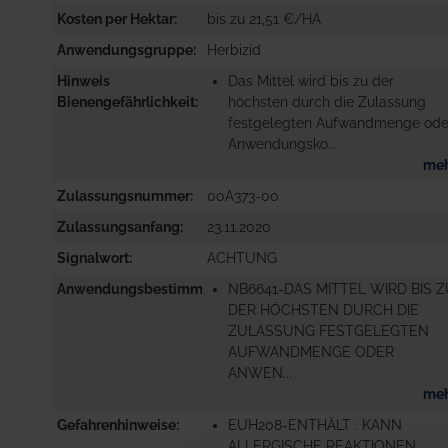
Kosten per Hektar
bis zu 21,51 €/HA
Anwendungsgruppe
Herbizid
Hinweis
Das Mittel wird bis zu der
Bienengefährlichkeit
höchsten durch die Zulassung
festgelegten Aufwandmenge ode
Anwendungsko...
me
Zulassungsnummer
00A373-00
Zulassungsanfang
23.11.2020
Signalwort
ACHTUNG
Anwendungsbestimmungen
NB6641-DAS MITTEL WIRD BIS 
DER HÖCHSTEN DURCH DIE
ZULASSUNG FESTGELEGTEN
AUFWANDMENGE ODER
ANWEN...
me
Gefahrenhinweise
EUH208-ENTHÄLT . KANN
ALLERGISCHE REAKTIONEN