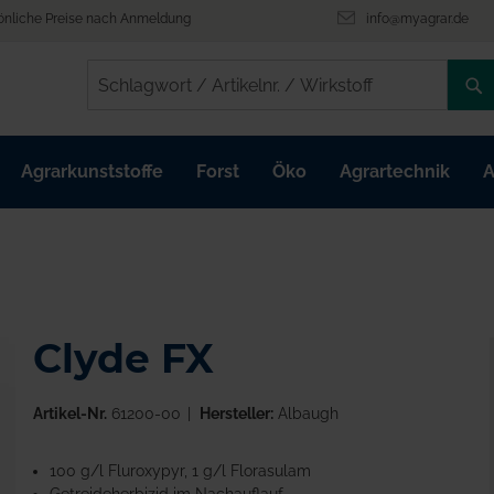
önliche Preise nach Anmeldung
info@myagrar.de
/
/
Agrarkunststoffe
Forst
Öko
Agrartechnik
A
Clyde FX
Artikel-Nr.
61200-00
Hersteller:
Albaugh
100 g/l Fluroxypyr, 1 g/l Florasulam