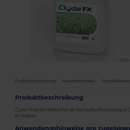
Zum
Anfang
der
Produktbeschreibung
Anwenderhinweis
Spezifikationen
Bildgalerie
springen
Produktbeschreibung
Clyde FX ist ein Herbizid für die Nachauflaufbehandlung i
im Frühjahr.
Anwendungshinweise pro zugelassen