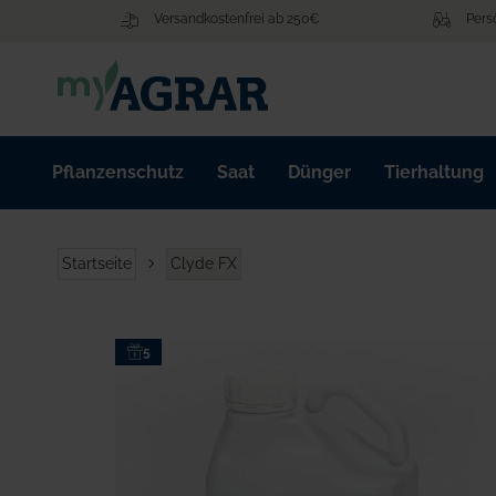
Zum
Versandkostenfrei ab 250€
Pers
Inhalt
springen
Pflanzenschutz
Saat
Dünger
Tierhaltung
Startseite
Clyde FX
Zum
5
Ende
der
Bildgalerie
springen