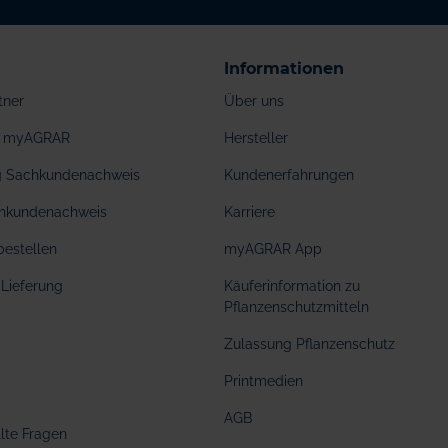
Informationen
tner
Über uns
ei myAGRAR
Hersteller
ng Sachkundenachweis
Kundenerfahrungen
hkundenachweis
Karriere
bestellen
myAGRAR App
Lieferung
Käuferinformation zu
Pflanzenschutzmitteln
Zulassung Pflanzenschutz
Printmedien
AGB
llte Fragen