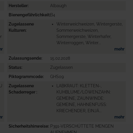
Hersteller
Albaugh
Bienengefährlichkeit
B4
Zugelassene
Winterweichweizen, Wintergerste,
Kulturen
Sommerweichweizen,
r
Sommergerste, Winterhafer,
Winterroggen, Winter...
hr
mehr
Zulassungsende
15.02.2028
Status
Zugelassen
Piktogrammcode
GHS09
ZU
Zugelassene
LABKRAUT: KLETTEN-,
Schaderreger
KUHBLUME/LÖWENZAHN:
GEMEINE, ZAUNWINDE:
GEMEINE, HAHNENFUSS:
KRIECHENDER, EINJÄ...
hr
mehr
Sicherheitshinweise
P391-VERSCHÜTTETE MENGEN
AUFNEHMEN.