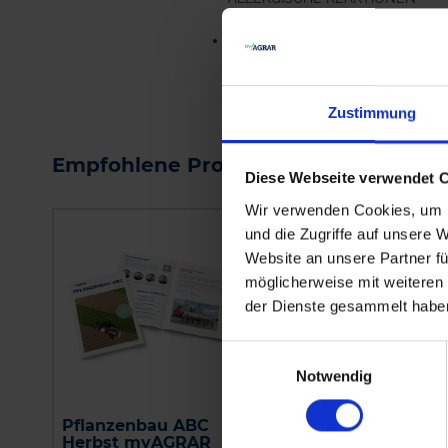
HERVORRUFEN.
EUH401-ZUR VERMEIDUNG VO
RISIKEN FÜR MEN...
me
Zustimmung
Empfohlene Produkte
Diese Webseite verwendet 
Wir verwenden Cookies, um I
und die Zugriffe auf unsere 
Website an unsere Partner fü
möglicherweise mit weiteren
der Dienste gesammelt habe
Einwilligungsauswahl
Notwendig
Pflanzenbau ABC
Axial 50
Herbst myAGRAR