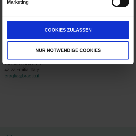
Marketing
Jetzt 5 Ährenpunkte pro 1 Stück sichern.
COOKIES ZULASSEN
ZUR VERGLEICHSLISTE HINZUFÜGEN
NUR NOTWENDIGE COOKIES
Herstellerinformationen (GPSR)
Braglia Srl
via Martin Lutero 4
42122 Emilia, Italy
braglia@braglia.it