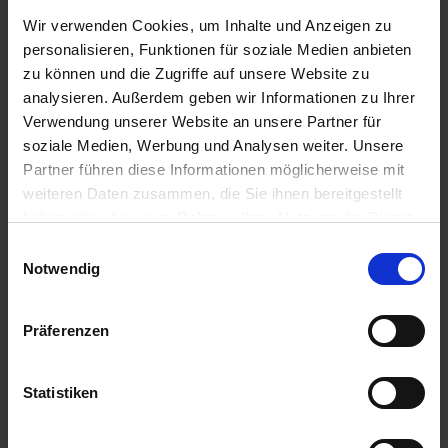
Wir verwenden Cookies, um Inhalte und Anzeigen zu
IN DEN
IN DEN
WARENKORB
WARENKORB
personalisieren, Funktionen für soziale Medien anbieten
zu können und die Zugriffe auf unsere Website zu
analysieren. Außerdem geben wir Informationen zu Ihrer
Verwendung unserer Website an unsere Partner für
Anmelden für Ihren persönlichen Preis
soziale Medien, Werbung und Analysen weiter. Unsere
Partner führen diese Informationen möglicherweise mit
59,21 €
/
St
weiteren Daten zusammen, die Sie ihnen bereitgestellt
haben oder die sie im Rahmen Ihrer Nutzung der Dienste
gesammelt haben.
59,21 €
pro 1 Stück
Einwilligungsauswahl
Notwendig
70,46 €
inkl. 19% MwSt.
,
zzgl. Versandkosten
Verfügbar
Präferenzen
Lieferung voraussichtlich ab 29.09.26
Statistiken
Menge
QTY_CONTROL_DECREASE
QTY_CONTROL_INCR
IN DEN WARENKORB