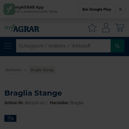
myAGRAR App
Bei Google Play
Der Landwirtschafts-Shop
W
SC
/
AR
/
Startseite
Braglia Stange
WI
Braglia Stange
Artikel-Nr.
862106-00
Hersteller:
Braglia
Zum
5
Ende