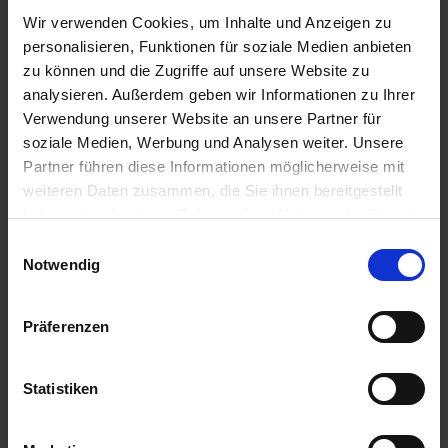
IN DEN
IN DEN
Wir verwenden Cookies, um Inhalte und Anzeigen zu
WARENKORB
WARENKORB
personalisieren, Funktionen für soziale Medien anbieten
zu können und die Zugriffe auf unsere Website zu
analysieren. Außerdem geben wir Informationen zu Ihrer
Verwendung unserer Website an unsere Partner für
Anmelden für Ihren persönlichen Preis
soziale Medien, Werbung und Analysen weiter. Unsere
Partner führen diese Informationen möglicherweise mit
15,80 €
/
St
weiteren Daten zusammen, die Sie ihnen bereitgestellt
haben oder die sie im Rahmen Ihrer Nutzung der Dienste
15,80 €
pro 1 Stück
gesammelt haben.
Einwilligungsauswahl
Notwendig
18,80 €
inkl. 19% MwSt.
,
zzgl. Versandkosten
Auf Lager
Präferenzen
Lieferung voraussichtlich
ab Mittwoch, 12. August 2026
Statistiken
Menge
QTY_CONTROL_DECREASE
QTY_CONTROL_INCR
IN DEN WARENKORB