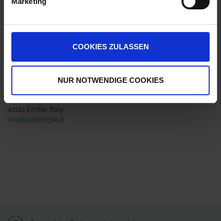
Marketing
Jetzt 1 Ährenpunkt pro 1 Stück sichern.
COOKIES ZULASSEN
ZUR VERGLEICHSLISTE HINZUFÜGEN
Herstellerinformationen (GPSR)
NUR NOTWENDIGE COOKIES
Braglia Srl
via Martin Lutero 4
42122 Emilia, Italy
braglia@braglia.it