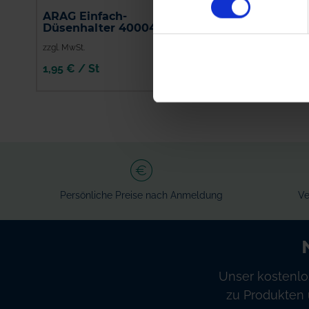
ARAG Einfach-
Supray Pentajet
Düsenhalter 400040
Düsenhalter
zzgl. MwSt.
zzgl. MwSt.
1,95 € / St
36,56 € / St
IN DEN
IN DEN
WARENKORB
WARENKORB
Persönliche Preise nach Anmeldung
Ve
Unser kostenlo
zu Produkten 