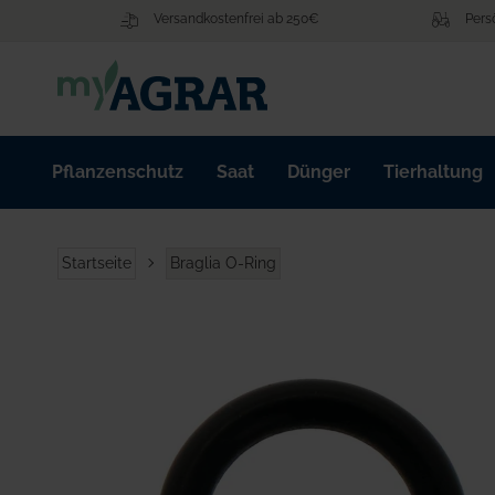
Zum
Versandkostenfrei ab 250€
Pers
Inhalt
springen
Pflanzenschutz
Saat
Dünger
Tierhaltung
Startseite
Braglia O-Ring
Zum
Ende
der
Bildgalerie
springen