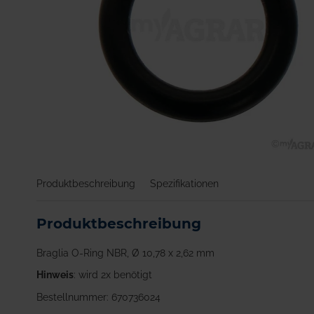
Zum
Anfang
Produktbeschreibung
Spezifikationen
der
Bildgalerie
springen
Produktbeschreibung
Braglia O-Ring NBR, Ø 10,78 x 2,62 mm
Hinweis
: wird 2x benötigt
Bestellnummer: 670736024