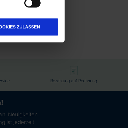
OOKIES ZULASSEN
rvice
Bezahlung auf Rechnung
!
en, Neuigkeiten
 ist jederzeit