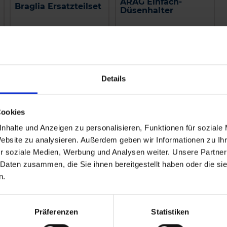
ARAG Einfach-
Braglia Ersatzteilset
Düsenhalter
zzgl. MwSt.
zzgl. MwSt.
18,83 € / St
5,29 € / St
Details
IN DEN
IN DEN
WARENKORB
WARENKORB
Cookies
nhalte und Anzeigen zu personalisieren, Funktionen für soziale
Website zu analysieren. Außerdem geben wir Informationen zu I
r soziale Medien, Werbung und Analysen weiter. Unsere Partner
 Daten zusammen, die Sie ihnen bereitgestellt haben oder die s
n.
Präferenzen
Statistiken