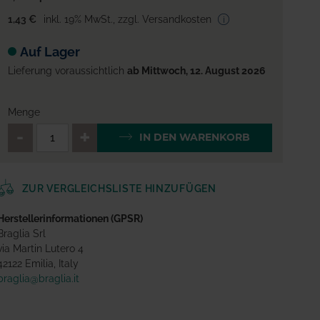
1,43 €
inkl. 19% MwSt.
,
zzgl. Versandkosten
Auf Lager
Lieferung voraussichtlich
ab Mittwoch, 12. August 2026
Menge
QTY_CONTROL_DECREASE
QTY_CONTROL_INCREA
IN DEN WARENKORB
ZUR VERGLEICHSLISTE HINZUFÜGEN
Herstellerinformationen (GPSR)
Braglia Srl
via Martin Lutero 4
42122 Emilia, Italy
braglia@braglia.it