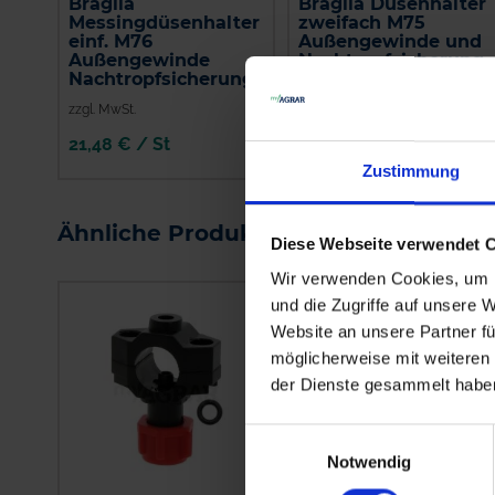
Braglia
Braglia Düsenhalter
Messingdüsenhalter
zweifach M75
einf. M76
Außengewinde und
Außengewinde
Nachtropfsicherung
Nachtropfsicherung
zzgl. MwSt.
zzgl. MwSt.
21,48 € / St
23,80 € / St
Zustimmung
IN DEN
IN DEN
WARENKORB
WARENKORB
Ähnliche Produkte
Diese Webseite verwendet 
Wir verwenden Cookies, um I
und die Zugriffe auf unsere 
Website an unsere Partner fü
möglicherweise mit weiteren
der Dienste gesammelt habe
Einwilligungsauswahl
Notwendig