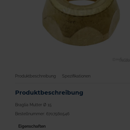
Zum
Anfang
Produktbeschreibung
Spezifikationen
der
Bildgalerie
springen
Produktbeschreibung
Braglia Mutter Ø 15
Bestellnummer: 6707560546
Eigenschaften