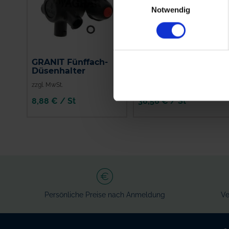
Notwendig
GRANIT Fünffach-
Supray Pentajet
Düsenhalter
Düsenhalter
zzgl. MwSt.
zzgl. MwSt.
8,88 € / St
36,56 € / St
IN DEN
IN DEN
WARENKORB
WARENKORB
Persönliche Preise nach Anmeldung
Ve