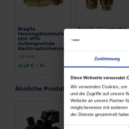
Braglia
Braglia Düsenhalter
Messingdüsenhalter
zweifach M75
einf. M76
Außengewinde und
Außengewinde
Nachtropfsicherung
Nachtropfsicherung
zzgl. MwSt.
zzgl. MwSt.
Zustimmung
21,48 € / St
23,80 € / St
IN DEN
IN DEN
Diese Webseite verwendet 
WARENKORB
WARENKORB
Wir verwenden Cookies, um I
Ähnliche Produkte
und die Zugriffe auf unsere 
Website an unsere Partner fü
möglicherweise mit weiteren
der Dienste gesammelt habe
Einwilligungsauswahl