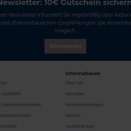
Newsletter: 10€ Gutschein sichern
ser Newsletter informiert Sie regelmäßig über Aktion
und pflanzenbaulichen Empfehlungen. Die Abmeldung
möglich.
Abonnieren
Informationen
tner
Über uns
ei myAGRAR
Hersteller
ng Sachkundenachweis
Kundenerfahrungen
hkundenachweis
Karriere
bestellen
myAGRAR App