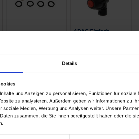
ARAG Einfach-
Braglia Ersatzteilset
Düsenhalter
zzgl. MwSt.
zzgl. MwSt.
Details
18,83 € / St
5,29 € / St
IN DEN
IN DEN
Cookies
WARENKORB
WARENKORB
nhalte und Anzeigen zu personalisieren, Funktionen für soziale
Website zu analysieren. Außerdem geben wir Informationen zu I
r soziale Medien, Werbung und Analysen weiter. Unsere Partner
 Daten zusammen, die Sie ihnen bereitgestellt haben oder die s
n.