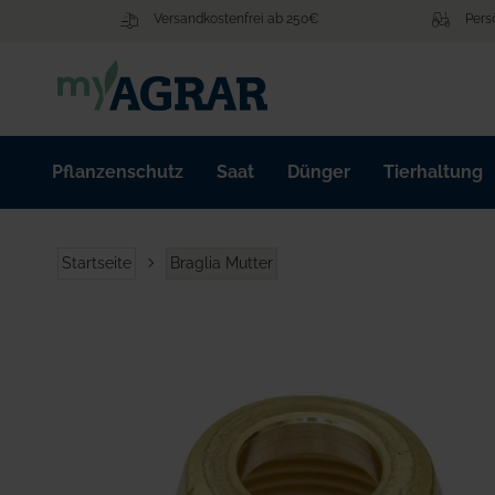
Zum
Versandkostenfrei ab 250€
Pers
Inhalt
springen
Pflanzenschutz
Saat
Dünger
Tierhaltung
Startseite
Braglia Mutter
Zum
Ende
der
Bildgalerie
springen