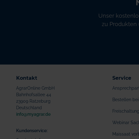
Unser kostenlo
zu Produkten 
Kontakt
Service
AgrarOnline GmbH
Ansprechpar
Bahnhofsallee 44
Bestellen b
23909 Ratzeburg
Deutschland
Freischaltu
info@myagrar.de
Webinar Sac
Kundenservice:
Maissaat vor