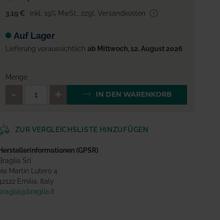
3,19 €
inkl. 19% MwSt.
,
zzgl. Versandkosten
Auf Lager
Lieferung voraussichtlich
ab Mittwoch, 12. August 2026
Menge
QTY_CONTROL_DECREASE
QTY_CONTROL_INCREA
IN DEN WARENKORB
ZUR VERGLEICHSLISTE HINZUFÜGEN
Herstellerinformationen (GPSR)
Braglia Srl
via Martin Lutero 4
42122 Emilia, Italy
braglia@braglia.it