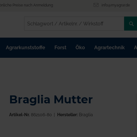
önliche Preise nach Anmeldung
info@myagrar.de
/
/
Agrarkunststoffe
Forst
Öko
Agrartechnik
A
Braglia Mutter
Artikel-Nr.
862106-80
Hersteller:
Braglia