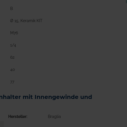
B
Ø 15, Keramik KIT
M76
1/4
62
40
77
enhalter mit Innengewinde und
Hersteller
Braglia