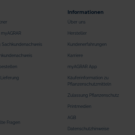
Informationen
tner
Über uns
ei myAGRAR
Hersteller
ng Sachkundenachweis
Kundenerfahrungen
hkundenachweis
Karriere
bestellen
myAGRAR App
Lieferung
Käuferinformation zu
Pflanzenschutzmitteln
Zulassung Pflanzenschutz
Printmedien
AGB
llte Fragen
Datenschutzhinweise