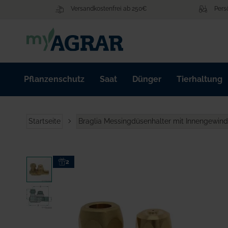
Zum
Versandkostenfrei ab 250€
Pers
Inhalt
springen
Pflanzenschutz
Saat
Dünger
Tierhaltung
Startseite
Braglia Messingdüsenhalter mit Innengewin
Zum
2
Ende
der
Bildgalerie
springen