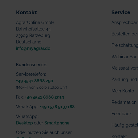
Kontakt
Service
AgrarOnline GmbH
Ansprechpar
Bahnhofsallee 44
Bestellen b
23909 Ratzeburg
Deutschland
Freischaltu
info@myagrar.de
Webinar Sac
Kundenservice:
Maissaat vor
Servicetelefon:
Zahlung und 
+49 4541 8668 290
(Mo.-Fr. von 8.00 bis 16.00 Uhr)
Mein Konto
Fax:
+49 4541 8668 2919
Reklamation
WhatsApp:
+49 1578 5137188
Feedback
WhatsApp
:
Desktop
oder
Smartphone
Häufig geste
Oder nutzen Sie auch unser
Kontakt