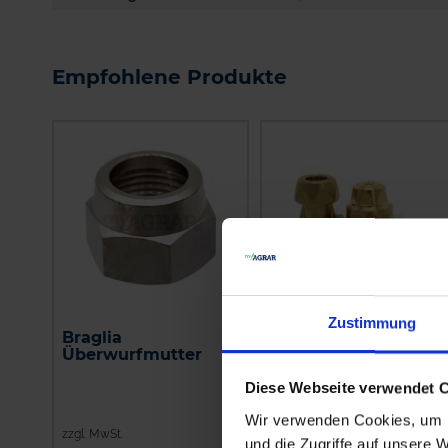
Empfohlene Produkte
Zustimmung
Braglia
Braglia
Überwurfmutter
Messingdüsenhalter
einf. M76
Außengewinde
Diese Webseite verwendet 
Nachtropfsicherung
Wir verwenden Cookies, um I
zzgl. MwSt.
zzgl. MwSt.
und die Zugriffe auf unsere 