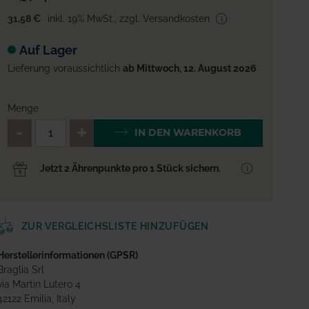
31,58 €
inkl. 19% MwSt.
,
zzgl. Versandkosten
Auf Lager
Lieferung voraussichtlich
ab Mittwoch, 12. August 2026
Menge
QTY_CONTROL_DECREASE
QTY_CONTROL_INCREA
IN DEN WARENKORB
Jetzt 2 Ährenpunkte pro 1 Stück sichern.
ZUR VERGLEICHSLISTE HINZUFÜGEN
Herstellerinformationen (GPSR)
Braglia Srl
via Martin Lutero 4
42122 Emilia, Italy