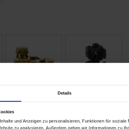
Details
Braglia Düsenhalter
ARAG Einfach-
zweifach M75
Düsenhalter
Außengewinde und
Nachtropfsicherung
Cookies
nhalte und Anzeigen zu personalisieren, Funktionen für soziale
zzgl. MwSt.
zzgl. MwSt.
Website zu analysieren. Außerdem geben wir Informationen zu I