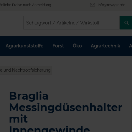
önliche Preise nach Anmeldung
info@myagrar.de
/
/
Agrarkunststoffe
Forst
Öko
Agrartechnik
A
de und Nachtropfsicherung
Braglia
Messingdüsenhalter
mit
Innengewinde