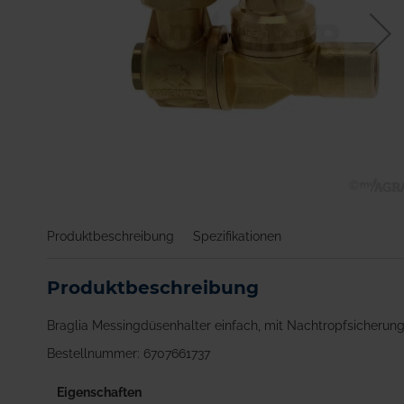
Zum
Anfang
Produktbeschreibung
Spezifikationen
der
Bildgalerie
springen
Produktbeschreibung
Braglia Messingdüsenhalter einfach, mit Nachtropfsicherun
Bestellnummer: 6707661737
Eigenschaften