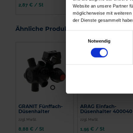
2,87 € / St
21,48 € / St
Website an unsere Partner fü
möglicherweise mit weiteren
IN DEN
IN DEN
der Dienste gesammelt habe
WARENKORB
WARENKORB
Ähnliche Produkte
Einwilligungsauswahl
Notwendig
GRANIT Fünffach-
ARAG Einfach-
Düsenhalter
Düsenhalter 400040
zzgl. MwSt.
zzgl. MwSt.
8,88 € / St
1,95 € / St