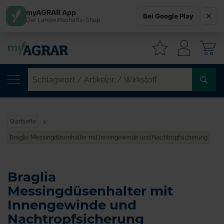
myAGRAR App
Bei Google Play
Der Landwirtschafts-Shop
W
SC
/
AR
/
Startseite
WI
Braglia Messingdüsenhalter mit Innengewinde und Nachtropfsicherung
Braglia
Messingdüsenhalter mit
Innengewinde und
Nachtropfsicherung