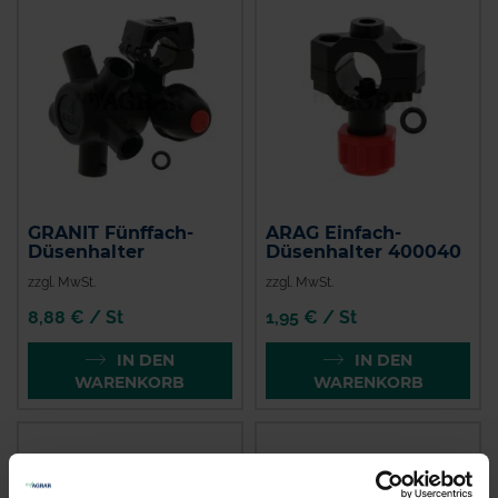
GRANIT Fünffach-
ARAG Einfach-
Düsenhalter
Düsenhalter 400040
zzgl. MwSt.
zzgl. MwSt.
8,88 € / St
1,95 € / St
IN DEN
IN DEN
WARENKORB
WARENKORB