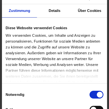
Zustimmung
Details
Über Cookies
Diese Webseite verwendet Cookies
Wir verwenden Cookies, um Inhalte und Anzeigen zu
Supray Pentajet
Braglia Gestänge
personalisieren, Funktionen für soziale Medien anbieten
Düsenhalter
zu können und die Zugriffe auf unsere Website zu
zzgl. MwSt.
zzgl. MwSt.
analysieren. Außerdem geben wir Informationen zu Ihrer
36,56 € / St
429,72 € / St
Verwendung unserer Website an unsere Partner für
soziale Medien, Werbung und Analysen weiter. Unsere
IN DEN
IN DEN
WARENKORB
WARENKORB
Partner führen diese Informationen möglicherweise mit
weiteren Daten zusammen, die Sie ihnen bereitgestellt
haben oder die sie im Rahmen Ihrer Nutzung der Dienste
gesammelt haben.
Einwilligungsauswahl
Anmelden für Ihren persönlichen Preis
Notwendig
26,54 €
/
St