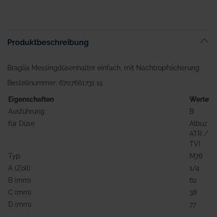
Anfang
der
Bildgalerie
springen
Produktbeschreibung
Braglia Messingdüsenhalter einfach, mit Nachtropfsicherung
Bestellnummer: 6707661731 15
Eigenschaften
Werte
Ausführung
B
für Düse
Albuz
ATR /
TVI
Typ
M76
A (Zoll)
1/4
B (mm)
62
C (mm)
38
D (mm)
77