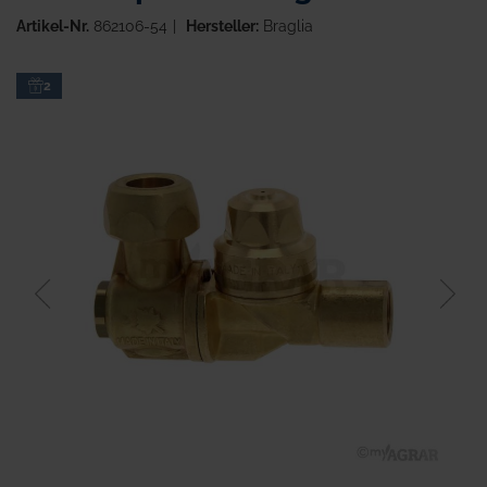
Artikel-Nr.
862106-54
Hersteller:
Braglia
Zum
2
Ende
der
Bildgalerie
springen
Zum