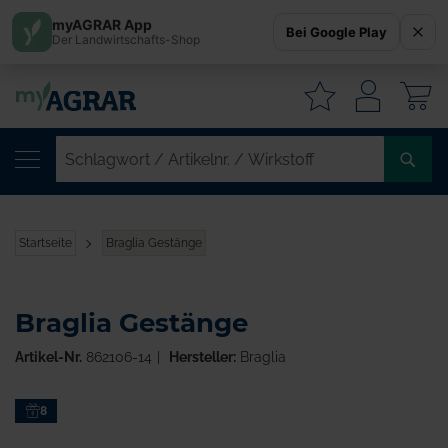
myAGRAR App
Bei Google Play
Der Landwirtschafts-Shop
W
SC
/
AR
/
Startseite
Braglia Gestänge
WI
Braglia Gestänge
Artikel-Nr.
862106-14
Hersteller:
Braglia
Zum
8
Ende