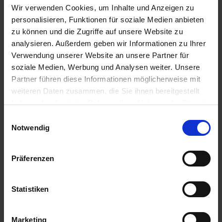
IN DEN
IN DEN
Wir verwenden Cookies, um Inhalte und Anzeigen zu
WARENKORB
WARENKORB
personalisieren, Funktionen für soziale Medien anbieten
zu können und die Zugriffe auf unsere Website zu
analysieren. Außerdem geben wir Informationen zu Ihrer
Verwendung unserer Website an unsere Partner für
Anmelden für Ihren persönlichen Preis
soziale Medien, Werbung und Analysen weiter. Unsere
Partner führen diese Informationen möglicherweise mit
82,62 €
/
St
weiteren Daten zusammen, die Sie ihnen bereitgestellt
haben oder die sie im Rahmen Ihrer Nutzung der Dienste
82,62 €
pro 1 Stück
gesammelt haben.
Einwilligungsauswahl
98,32 €
inkl. 19% MwSt.
,
zzgl. Versandkosten
Notwendig
Verfügbar
Präferenzen
Lieferung voraussichtlich ab 29.09.26
Menge
Statistiken
QTY_CONTROL_DECREASE
QTY_CONTROL_INCR
IN DEN WARENKORB
Marketing