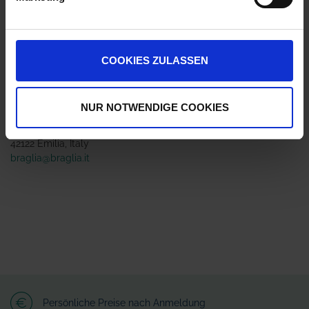
Jetzt 8 Ährenpunkte pro 1 Stück sichern.
COOKIES ZULASSEN
ZUR VERGLEICHSLISTE HINZUFÜGEN
Herstellerinformationen (GPSR)
NUR NOTWENDIGE COOKIES
Braglia Srl
via Martin Lutero 4
42122 Emilia, Italy
braglia@braglia.it
Persönliche Preise nach Anmeldung