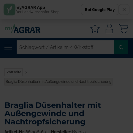
myAGRAR App
Bei Google Play
Der Landwirtschafts-Shop
W
SC
/
AR
/
Startseite
WI
Braglia Düsenhalter mit Außengewinde und Nachtropfsicherung
Braglia Düsenhalter mit
Außengewinde und
Nachtropfsicherung
Artikel-Nr.
862106-60
Hersteller:
Braglia