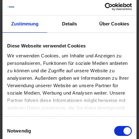
Zustimmung
Details
Über Cookies
Diese Webseite verwendet Cookies
Wir verwenden Cookies, um Inhalte und Anzeigen zu
personalisieren, Funktionen für soziale Medien anbieten
ARAG Einfach-
GRANIT Fünffach-
zu können und die Zugriffe auf unsere Website zu
Düsenhalter 400040
Düsenhalter
analysieren. Außerdem geben wir Informationen zu Ihrer
zzgl. MwSt.
zzgl. MwSt.
Verwendung unserer Website an unsere Partner für
1,95 € / St
8,88 € / St
soziale Medien, Werbung und Analysen weiter. Unsere
Partner führen diese Informationen möglicherweise mit
IN DEN
IN DEN
weiteren Daten zusammen, die Sie ihnen bereitgestellt
WARENKORB
WARENKORB
haben oder die sie im Rahmen Ihrer Nutzung der Dienste
gesammelt haben.
Einwilligungsauswahl
Notwendig
Anmelden für Ihren persönlichen Preis