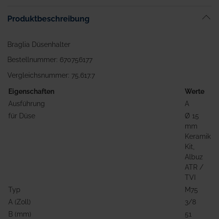
Bildgalerie
Produktbeschreibung
springen
Braglia Düsenhalter
Bestellnummer: 670756177
Vergleichsnummer: 75.617.7
Eigenschaften
Werte
Ausführung
A
für Düse
Ø 15
mm
Keramik
Kit,
Albuz
ATR /
TVI
Typ
M75
A (Zoll)
3/8
B (mm)
51