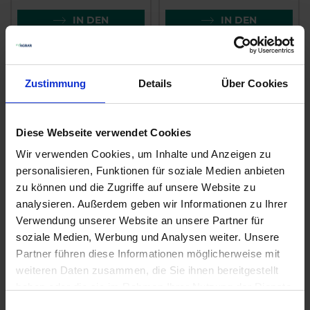
IN DEN
IN DEN
WARENKORB
WARENKORB
Zustimmung
Details
Über Cookies
Diese Webseite verwendet Cookies
Wir verwenden Cookies, um Inhalte und Anzeigen zu
personalisieren, Funktionen für soziale Medien anbieten
zu können und die Zugriffe auf unsere Website zu
analysieren. Außerdem geben wir Informationen zu Ihrer
GRANIT Fünffach-
ARAG Einfach-
Verwendung unserer Website an unsere Partner für
Düsenhalter
Düsenhalter 400040
soziale Medien, Werbung und Analysen weiter. Unsere
zzgl. MwSt.
zzgl. MwSt.
Partner führen diese Informationen möglicherweise mit
8,88 € / St
1,95 € / St
weiteren Daten zusammen, die Sie ihnen bereitgestellt
haben oder die sie im Rahmen Ihrer Nutzung der Dienste
IN DEN
IN DEN
gesammelt haben.
WARENKORB
WARENKORB
Einwilligungsauswahl