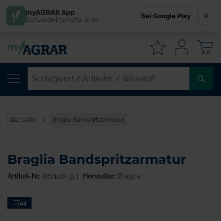
myAGRAR App
Bei Google Play
Der Landwirtschafts-Shop
W
SC
/
AR
/
Startseite
Braglia Bandspritzarmatur
WI
Braglia Bandspritzarmatur
Artikel-Nr.
862106-31
Hersteller:
Braglia
Zum
44
Ende