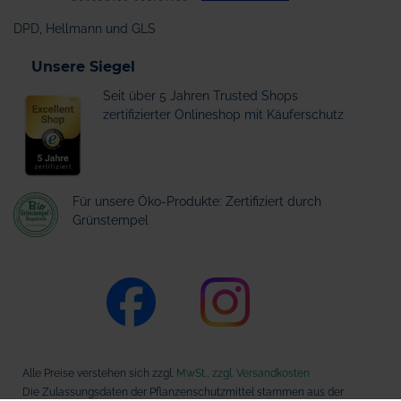
DPD, Hellmann und GLS
Unsere Siegel
Seit über 5 Jahren Trusted Shops
zertifizierter Onlineshop mit Käuferschutz
Für unsere Öko-Produkte: Zertifiziert durch
Grünstempel
Alle Preise verstehen sich zzgl.
MwSt., zzgl. Versandkosten
Die Zulassungsdaten der Pflanzenschutzmittel stammen aus der