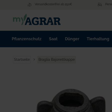
Zum
Versandkostenfrei ab 250€
Pers
Inhalt
springen
Pflanzenschutz
Saat
Dünger
Tierhaltung
Startseite
Braglia Bajonettkappe
Zum
Ende
der
Bildgalerie
springen