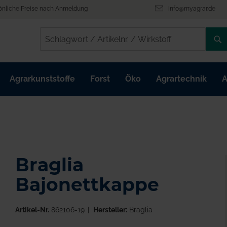
önliche Preise nach Anmeldung
info@myagrar.de
/
/
Agrarkunststoffe
Forst
Öko
Agrartechnik
A
Braglia
Bajonettkappe
Artikel-Nr.
862106-19
Hersteller:
Braglia