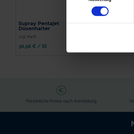
Supray Pentajet
ARAG Einfach-
Düsenhalter
Düsenhalter 400040
zzgl. MwSt.
zzgl. MwSt.
36,56 € / St
1,95 € / St
IN DEN
IN DEN
WARENKORB
WARENKORB
Persönliche Preise nach Anmeldung
Ve