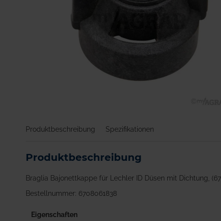
Zum
Anfang
Produktbeschreibung
Spezifikationen
der
Bildgalerie
springen
Produktbeschreibung
Braglia Bajonettkappe für Lechler ID Düsen mit Dichtung, (6
Bestellnummer: 6708061838
Eigenschaften