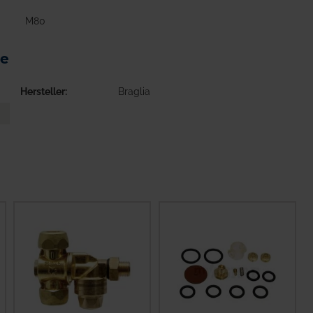
M80
pe
Hersteller
Braglia