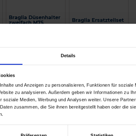
Braglia Düsenhalter
Braglia Ersatzteilset
zweifach M75
Außengewinde und
Nachtropfsicherung
zzgl. MwSt.
zzgl. MwSt.
Details
23,80 € / St
18,83 € / St
IN DEN
IN DEN
WARENKORB
WARENKORB
Cookies
nhalte und Anzeigen zu personalisieren, Funktionen für soziale
Website zu analysieren. Außerdem geben wir Informationen zu I
r soziale Medien, Werbung und Analysen weiter. Unsere Partner
 Daten zusammen, die Sie ihnen bereitgestellt haben oder die s
n.
Präferenzen
Statistiken