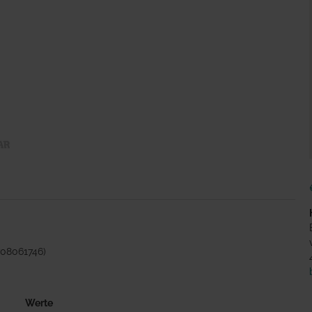
708061746)
Werte