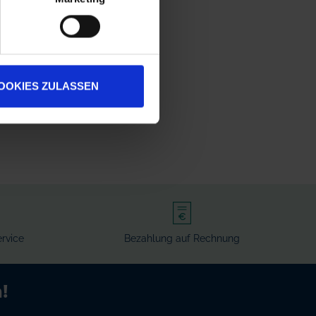
OOKIES ZULASSEN
rvice
Bezahlung auf Rechnung
!