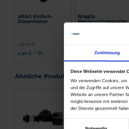
ARAG Einfach-
Braglia
Düsenhalter
Messingdüsenhalter
einf. M76
Außengewinde
Nachtropfsicherung
zzgl. MwSt.
zzgl. MwSt.
Zustimmung
4,90 € / St
21,48 € / St
IN DEN
IN DEN
WARENKORB
WARENKORB
Diese Webseite verwendet 
Ähnliche Produkte
Wir verwenden Cookies, um I
und die Zugriffe auf unsere 
Website an unsere Partner fü
möglicherweise mit weiteren
der Dienste gesammelt habe
Einwilligungsauswahl
Notwendig