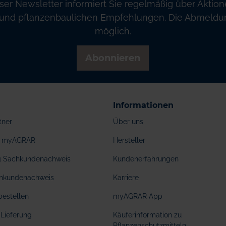
ser Newsletter informiert Sie regelmäßig über Aktion
und pflanzenbaulichen Empfehlungen. Die Abmeldung
möglich.
Abonnieren
Informationen
tner
Über uns
ei myAGRAR
Hersteller
ng Sachkundenachweis
Kundenerfahrungen
hkundenachweis
Karriere
bestellen
myAGRAR App
Lieferung
Käuferinformation zu
Pflanzenschutzmitteln