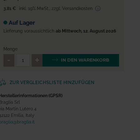
3,81 €
inkl. 19% MwSt.
,
zzgl. Versandkosten
Auf Lager
Lieferung voraussichtlich
ab Mittwoch, 12. August 2026
Menge
QTY_CONTROL_DECREASE
QTY_CONTROL_INCREA
IN DEN WARENKORB
ZUR VERGLEICHSLISTE HINZUFÜGEN
Herstellerinformationen (GPSR)
Braglia Srl
via Martin Lutero 4
42122 Emilia, Italy
braglia@braglia.it