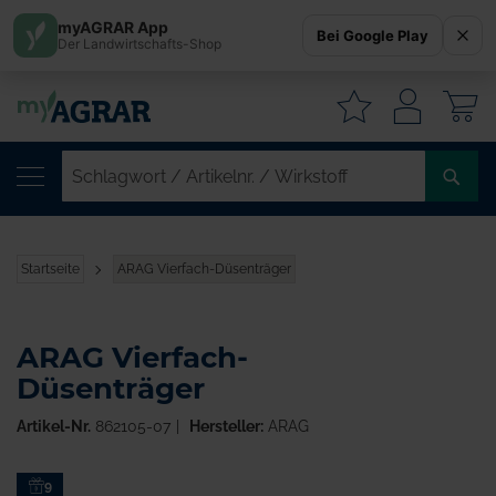
myAGRAR App
Bei Google Play
Der Landwirtschafts-Shop
W
SC
/
AR
/
Startseite
ARAG Vierfach-Düsenträger
WI
ARAG Vierfach-
Düsenträger
Artikel-Nr.
862105-07
Hersteller:
ARAG
Zum
9