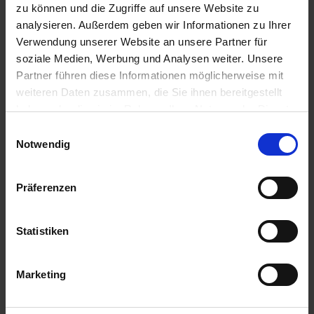
IN DEN
IN DEN
zu können und die Zugriffe auf unsere Website zu
WARENKORB
WARENKORB
analysieren. Außerdem geben wir Informationen zu Ihrer
Verwendung unserer Website an unsere Partner für
soziale Medien, Werbung und Analysen weiter. Unsere
Anmelden für Ihren persönlichen Preis
Partner führen diese Informationen möglicherweise mit
weiteren Daten zusammen, die Sie ihnen bereitgestellt
haben oder die sie im Rahmen Ihrer Nutzung der Dienste
95,20 €
/
St
gesammelt haben.
Einwilligungsauswahl
Notwendig
95,20 €
pro 1 Stück
113,29 €
inkl. 19% MwSt.
,
zzgl. Versandkosten
Präferenzen
Nicht lieferbar
Ausverkauft
Statistiken
Marketing
Jetzt 9 Ährenpunkte pro 1 Stück sichern.