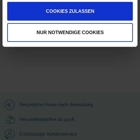
COOKIES ZULASSEN
Herstellerinformationen (GPSR)
Arag S.r.l. con socio unico
Via A.Palladio 5/A
NUR NOTWENDIGE COOKIES
42048 Rubiera - Reggio nell Emilia - ITALY
customerservice-RUB@nordson.com
Persönliche Preise nach Anmeldung
Versandkostenfrei ab 250€
Erstklassiger Kundenservice