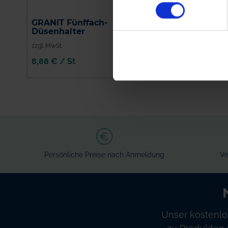
GRANIT Fünffach-
ARAG Einfach-
Düsenhalter
Düsenhalter 400040
zzgl. MwSt.
zzgl. MwSt.
8,88 € / St
1,95 € / St
IN DEN
IN DEN
WARENKORB
WARENKORB
Persönliche Preise nach Anmeldung
Ve
Unser kostenlo