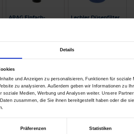
ARAG Einfach-
Lechler Düsenfilter
Düsenhalter
blau 0652575600
zzgl. MwSt.
zzgl. MwSt.
5,29 € / St
2,00 € / St
Details
IN DEN
IN DEN
WARENKORB
WARENKORB
Cookies
nhalte und Anzeigen zu personalisieren, Funktionen für soziale
Website zu analysieren. Außerdem geben wir Informationen zu I
r soziale Medien, Werbung und Analysen weiter. Unsere Partner
 Daten zusammen, die Sie ihnen bereitgestellt haben oder die s
n.
Präferenzen
Statistiken