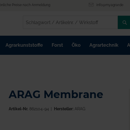
önliche Preise nach Anmeldung
info@myagrar.de
/
/
Agrarkunststoffe
Forst
Öko
Agrartechnik
A
ARAG Membrane
Artikel-Nr.
862104-94
Hersteller:
ARAG