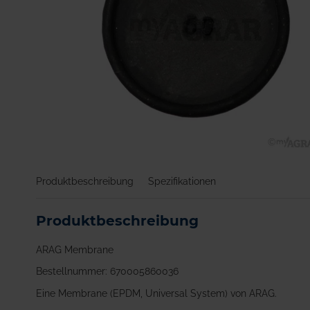
Zum
Anfang
Produktbeschreibung
Spezifikationen
der
Bildgalerie
springen
Produktbeschreibung
ARAG Membrane
Bestellnummer: 670005860036
Eine Membrane (EPDM, Universal System) von ARAG.