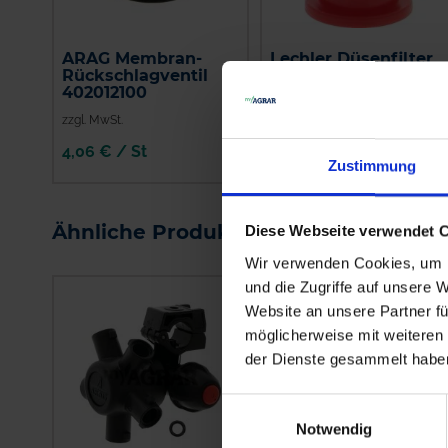
ARAG Membran-
Lechler Düsenfilter
Rückschlagventil
rot
402012100
zzgl. MwSt.
zzgl. MwSt.
4,06 € / St
2,00 € / St
Zustimmung
IN DEN
IN DEN
WARENKORB
WARENKORB
Ähnliche Produkte
Diese Webseite verwendet 
Wir verwenden Cookies, um I
und die Zugriffe auf unsere 
Website an unsere Partner fü
möglicherweise mit weiteren
der Dienste gesammelt habe
Einwilligungsauswahl
Notwendig