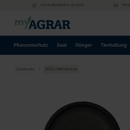
Zum
Versandkostenfrei ab 250€
Pers
Inhalt
springen
Pflanzenschutz
Saat
Dünger
Tierhaltung
Startseite
ARAG Membrane
Zum
Ende
der
Bildgalerie
springen