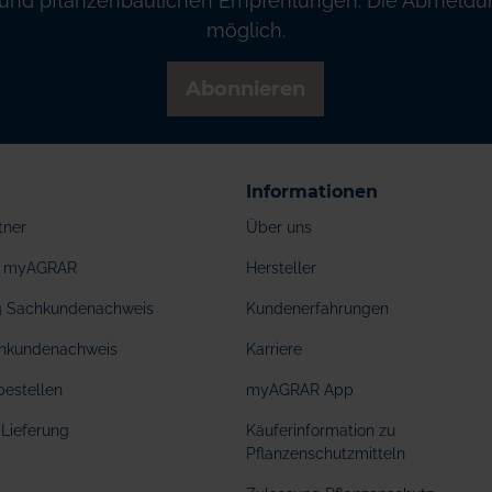
und pflanzenbaulichen Empfehlungen. Die Abmeldung
möglich.
Abonnieren
Informationen
tner
Über uns
ei myAGRAR
Hersteller
ng Sachkundenachweis
Kundenerfahrungen
hkundenachweis
Karriere
bestellen
myAGRAR App
Lieferung
Käuferinformation zu
Pflanzenschutzmitteln