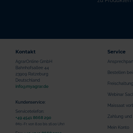
zu Produkten 
Kontakt
Service
AgrarOnline GmbH
Ansprechpar
Bahnhofsallee 44
Bestellen b
23909 Ratzeburg
Deutschland
Freischaltu
info@myagrar.de
Webinar Sac
Kundenservice:
Maissaat vor
Servicetelefon:
Zahlung und 
+49 4541 8668 290
(Mo.-Fr. von 8.00 bis 16.00 Uhr)
Mein Konto