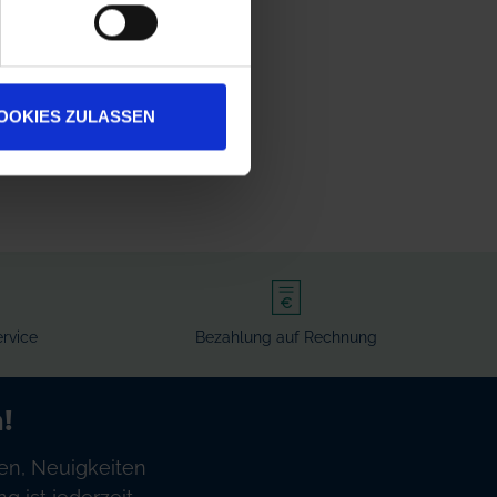
OOKIES ZULASSEN
rvice
Bezahlung auf Rechnung
!
en, Neuigkeiten