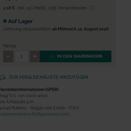
2,18 €
inkl. 19% MwSt.
,
zzgl. Versandkosten
Auf Lager
Lieferung voraussichtlich
ab Mittwoch, 12. August 2026
Menge
QTY_CONTROL_DECREASE
QTY_CONTROL_INCREA
IN DEN WARENKORB
ZUR VERGLEICHSLISTE HINZUFÜGEN
Herstellerinformationen (GPSR)
Arag S.r.l. con socio unico
Via A.Palladio 5/A
42048 Rubiera - Reggio nell Emilia - ITALY
customerservice-RUB@nordson.com