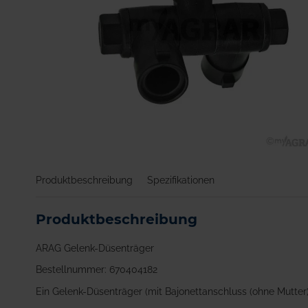
Zum
Anfang
Produktbeschreibung
Spezifikationen
der
Bildgalerie
springen
Produktbeschreibung
ARAG Gelenk-Düsenträger
Bestellnummer: 670404182
Ein Gelenk-Düsenträger (mit Bajonettanschluss (ohne Mutter