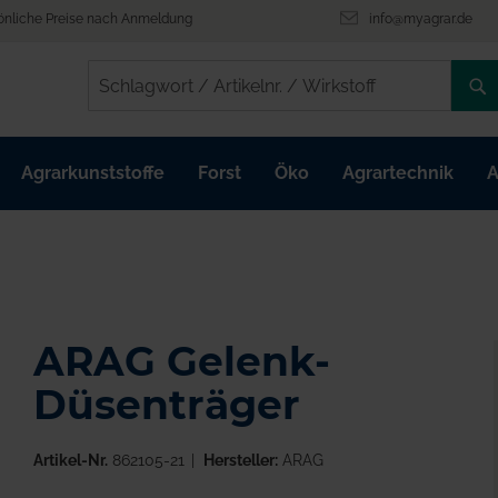
önliche Preise nach Anmeldung
info@myagrar.de
/
/
Agrarkunststoffe
Forst
Öko
Agrartechnik
A
ARAG Gelenk-
Düsenträger
Artikel-Nr.
862105-21
Hersteller:
ARAG