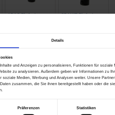
ARAG Einfach-
GRANIT Einfach-
Düsenhalter
Düsenhalter
zzgl. MwSt.
zzgl. MwSt.
5,29 € / St
5,57 € / St
Details
IN DEN
IN DEN
WARENKORB
WARENKORB
Cookies
nhalte und Anzeigen zu personalisieren, Funktionen für soziale
Website zu analysieren. Außerdem geben wir Informationen zu I
r soziale Medien, Werbung und Analysen weiter. Unsere Partner
 Daten zusammen, die Sie ihnen bereitgestellt haben oder die s
n.
Präferenzen
Statistiken