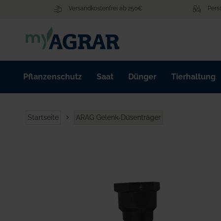
Zum
Versandkostenfrei ab 250€
Pers
Inhalt
springen
Pflanzenschutz
Saat
Dünger
Tierhaltung
Startseite
ARAG Gelenk-Düsenträger
Zum
Ende
der
Bildgalerie
springen