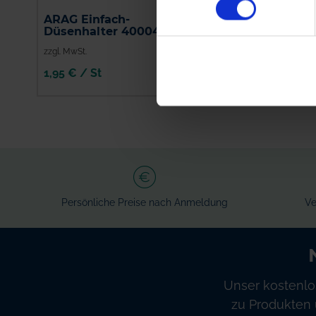
ARAG Einfach-
Supray Pentajet
Düsenhalter 400040
Düsenhalter
zzgl. MwSt.
zzgl. MwSt.
1,95 € / St
36,56 € / St
IN DEN
IN DEN
WARENKORB
WARENKORB
Persönliche Preise nach Anmeldung
Ve
Unser kostenlo
zu Produkten 