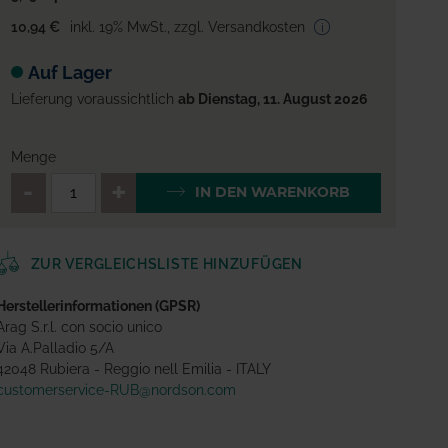
10,94 €
inkl. 19% MwSt.
,
zzgl. Versandkosten
Auf Lager
Lieferung voraussichtlich
ab Dienstag, 11. August 2026
Menge
QTY_CONTROL_DECREASE
QTY_CONTROL_INCREA
IN DEN WARENKORB
ZUR VERGLEICHSLISTE HINZUFÜGEN
Herstellerinformationen (GPSR)
Arag S.r.l. con socio unico
Via A.Palladio 5/A
42048 Rubiera - Reggio nell Emilia - ITALY
customerservice-RUB@nordson.com