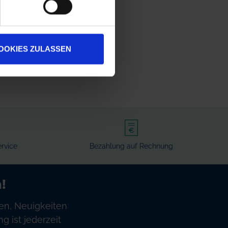
OOKIES ZULASSEN
rvice
Bezahlung auf Rechnung
!
en, Neuigkeiten
 ist jederzeit