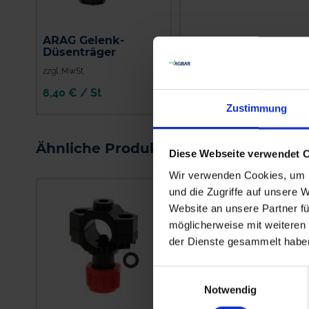
ARAG Gelenk-
Braglia Drehgelenk
Düsenträger
zzgl. MwSt.
zzgl. MwSt.
8,40 € / St
9,95 € / St
Zustimmung
IN DEN
IN DEN
WARENKORB
WARENKORB
Ähnliche Produkte
Diese Webseite verwendet 
Wir verwenden Cookies, um I
und die Zugriffe auf unsere 
Website an unsere Partner fü
möglicherweise mit weiteren
der Dienste gesammelt habe
Einwilligungsauswahl
Notwendig