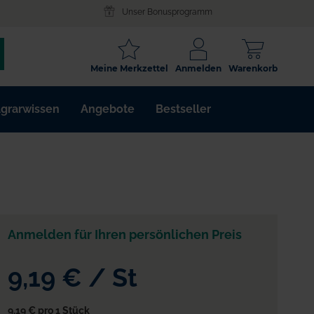
Unser Bonusprogramm
SCHLAGWORT
Meine Merkzettel
Anmelden
Warenkorb
ARTIKELNR.
grarwissen
Angebote
Bestseller
WIRKSTOFF
Anmelden für Ihren persönlichen Preis
9,19 €
/
St
9,19 €
pro 1 Stück