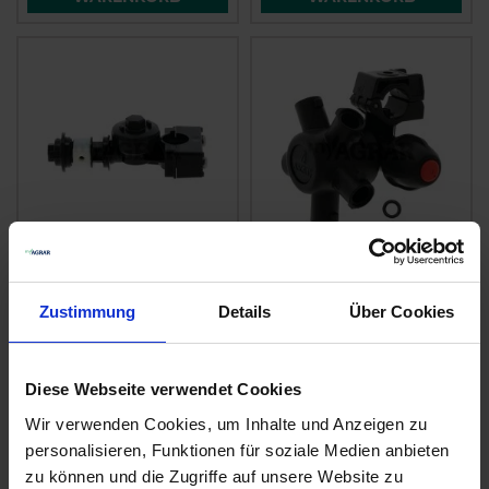
Supray Pentajet
GRANIT Fünffach-
Düsenhalter
Düsenhalter
Zustimmung
Details
Über Cookies
zzgl. MwSt.
zzgl. MwSt.
36,56 € / St
8,88 € / St
Diese Webseite verwendet Cookies
IN DEN
IN DEN
Wir verwenden Cookies, um Inhalte und Anzeigen zu
WARENKORB
WARENKORB
personalisieren, Funktionen für soziale Medien anbieten
zu können und die Zugriffe auf unsere Website zu