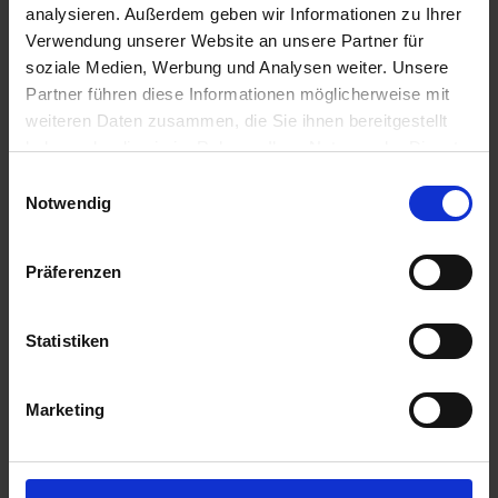
analysieren. Außerdem geben wir Informationen zu Ihrer
Anmelden für Ihren persönlichen Preis
Verwendung unserer Website an unsere Partner für
soziale Medien, Werbung und Analysen weiter. Unsere
8,40 €
/
St
Partner führen diese Informationen möglicherweise mit
weiteren Daten zusammen, die Sie ihnen bereitgestellt
haben oder die sie im Rahmen Ihrer Nutzung der Dienste
8,40 €
pro 1 Stück
gesammelt haben.
Einwilligungsauswahl
10,00 €
inkl. 19% MwSt.
,
zzgl. Versandkosten
Notwendig
Auf Lager
Lieferung voraussichtlich
ab Freitag, 14. August 2026
Präferenzen
Menge
Statistiken
QTY_CONTROL_DECREASE
QTY_CONTROL_INCR
IN DEN WARENKORB
Marketing
ZUR VERGLEICHSLISTE HINZUFÜGEN
Herstellerinformationen (GPSR)