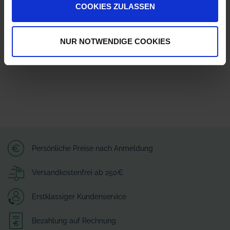
COOKIES ZULASSEN
Arag S.r.l. con socio unico
Via A.Palladio 5/A
42048 Rubiera - Reggio nell Emilia - ITALY
customerservice-RUB@nordson.com
NUR NOTWENDIGE COOKIES
Persönliche Preise nach Anmeldung
Versandkostenfrei ab 250€
Erstklassiger Kundenservice
Bezahlung auf Rechnung