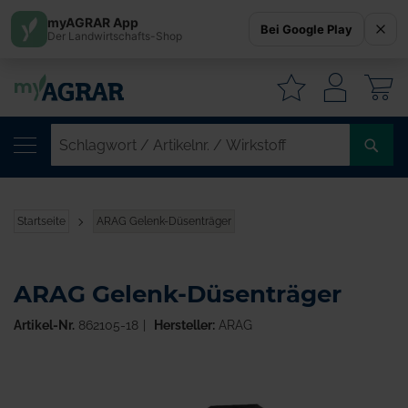
myAGRAR App
Bei Google Play
Der Landwirtschafts-Shop
W
SC
/
AR
/
Startseite
ARAG Gelenk-Düsenträger
WI
ARAG Gelenk-Düsenträger
Artikel-Nr.
862105-18
Hersteller:
ARAG
Zum
Ende