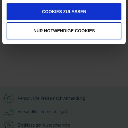
ZUR VERGLEICHSLISTE HINZUFÜGEN
COOKIES ZULASSEN
Herstellerinformationen (GPSR)
Arag S.r.l. con socio unico
Via A.Palladio 5/A
NUR NOTWENDIGE COOKIES
42048 Rubiera - Reggio nell Emilia - ITALY
customerservice-RUB@nordson.com
Persönliche Preise nach Anmeldung
Versandkostenfrei ab 250€
Erstklassiger Kundenservice