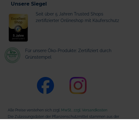
Unsere Siegel
Seit über 5 Jahren Trusted Shops
zertifizierter Onlineshop mit Käuferschutz
Für unsere Öko-Produkte: Zertifiziert durch
Grünstempel
Alle Preise verstehen sich zzgl.
MwSt., zzgl. Versandkosten
Die Zulassungsdaten der Pflanzenschutzmittel stammen aus der
Datenbank des Bundesamts für Verbraucherschutz und
Lebensmittelsicherheit (BVL).