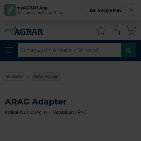
myAGRAR App
Bei Google Play
Der Landwirtschafts-Shop
W
SC
/
AR
/
Startseite
ARAG Adapter
WI
ARAG Adapter
Artikel-Nr.
862105-11
Hersteller:
ARAG
Zum
Ende