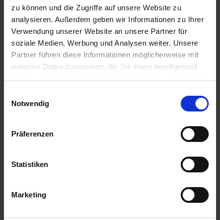
zu können und die Zugriffe auf unsere Website zu
analysieren. Außerdem geben wir Informationen zu Ihrer
Verwendung unserer Website an unsere Partner für
Anmelden für Ihren persönlichen Preis
soziale Medien, Werbung und Analysen weiter. Unsere
Partner führen diese Informationen möglicherweise mit
3,49 €
/
St
weiteren Daten zusammen, die Sie ihnen bereitgestellt
haben oder die sie im Rahmen Ihrer Nutzung der Dienste
gesammelt haben.
Einwilligungsauswahl
3,49 €
pro 1 Stück
Notwendig
4,15 €
inkl. 19% MwSt.
,
zzgl. Versandkosten
Auf Lager
Präferenzen
Lieferung voraussichtlich
ab Donnerstag, 13. August 2026
Statistiken
Menge
QTY_CONTROL_DECREASE
QTY_CONTROL_INCR
IN DEN WARENKORB
Marketing