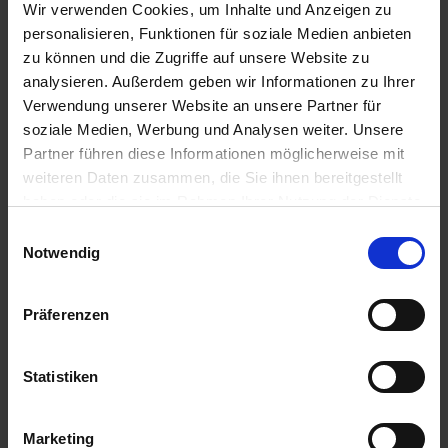
Wir verwenden Cookies, um Inhalte und Anzeigen zu
WARENKORB
WARENKORB
personalisieren, Funktionen für soziale Medien anbieten
zu können und die Zugriffe auf unsere Website zu
analysieren. Außerdem geben wir Informationen zu Ihrer
Anmelden für Ihren persönlichen Preis
Verwendung unserer Website an unsere Partner für
soziale Medien, Werbung und Analysen weiter. Unsere
18,02 €
/
St
Partner führen diese Informationen möglicherweise mit
weiteren Daten zusammen, die Sie ihnen bereitgestellt
haben oder die sie im Rahmen Ihrer Nutzung der Dienste
18,02 €
pro 1 Stück
gesammelt haben.
Einwilligungsauswahl
21,44 €
inkl. 19% MwSt.
,
zzgl. Versandkosten
Notwendig
Auf Lager
Präferenzen
Lieferung voraussichtlich
ab Mittwoch, 12. August 2026
Menge
Statistiken
QTY_CONTROL_DECREASE
QTY_CONTROL_INCR
IN DEN WARENKORB
Marketing