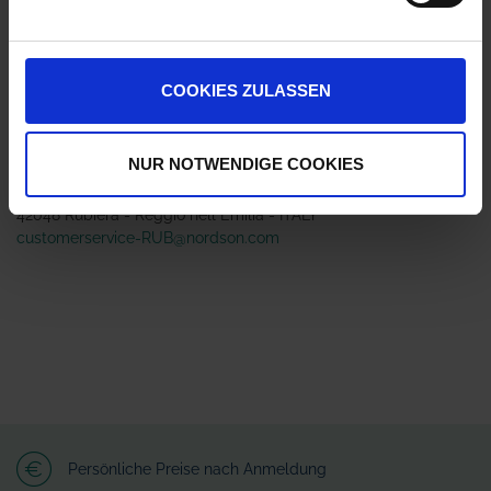
Jetzt 1 Ährenpunkt pro 1 Stück sichern.
COOKIES ZULASSEN
ZUR VERGLEICHSLISTE HINZUFÜGEN
Herstellerinformationen (GPSR)
NUR NOTWENDIGE COOKIES
Arag S.r.l. con socio unico
Via A.Palladio 5/A
42048 Rubiera - Reggio nell Emilia - ITALY
customerservice-RUB@nordson.com
Persönliche Preise nach Anmeldung