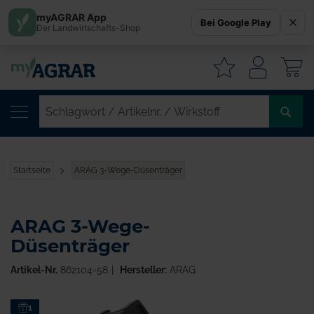
myAGRAR App
Bei Google Play
Der Landwirtschafts-Shop
W
SC
/
AR
/
Startseite
ARAG 3-Wege-Düsenträger
WI
ARAG 3-Wege-
Düsenträger
Artikel-Nr.
862104-58
Hersteller:
ARAG
Zum
1