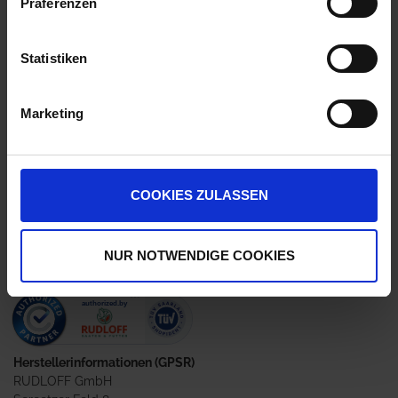
Präferenzen
4,40 €
/
kg
Statistiken
110,00 €
pro 25 kg Sack
117,70 €
inkl. 7% MwSt.
,
zzgl. Versandkosten
Marketing
Nicht lieferbar
Ausverkauft!
COOKIES ZULASSEN
Jetzt 11 Ährenpunkte pro 25 kg Sack sichern.
NUR NOTWENDIGE COOKIES
Herstellerinformationen (GPSR)
RUDLOFF GmbH