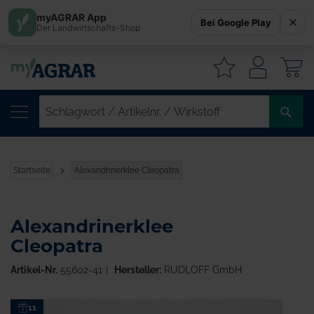
myAGRAR App
Bei Google Play
Der Landwirtschafts-Shop
W
SC
/
AR
/
Startseite
Alexandrinerklee Cleopatra
WI
Alexandrinerklee
Cleopatra
Artikel-Nr.
55602-41
Hersteller:
RUDLOFF GmbH
Zum
11