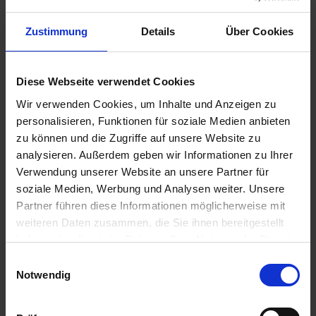
Zustimmung
Details
Über Cookies
Diese Webseite verwendet Cookies
Wir verwenden Cookies, um Inhalte und Anzeigen zu
personalisieren, Funktionen für soziale Medien anbieten
zu können und die Zugriffe auf unsere Website zu
Rotklee Marieta
Perserklee Maral
analysieren. Außerdem geben wir Informationen zu Ihrer
Verwendung unserer Website an unsere Partner für
zzgl. MwSt.
zzgl. MwSt.
soziale Medien, Werbung und Analysen weiter. Unsere
7,21 € / kg
6,08 € / kg
Partner führen diese Informationen möglicherweise mit
IN DEN
IN DEN
weiteren Daten zusammen, die Sie ihnen bereitgestellt
WARENKORB
WARENKORB
haben oder die sie im Rahmen Ihrer Nutzung der Dienste
gesammelt haben.
Einwilligungsauswahl
Notwendig
Anmelden für Ihren persönlichen Preis