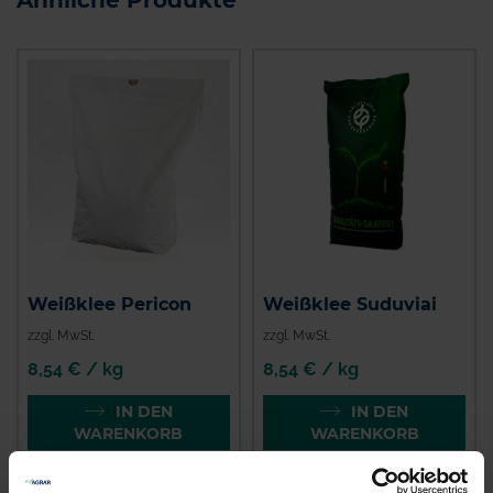
Ähnliche Produkte
Weißklee Pericon
Weißklee Suduviai
zzgl. MwSt.
zzgl. MwSt.
8,54 € / kg
8,54 € / kg
IN DEN
IN DEN
WARENKORB
WARENKORB