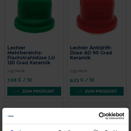
Lechler
Lechler Antidrift-
Mehrbereichs-
Düse AD 90 Grad
Flachstrahldüse LU
Keramik
120 Grad Keramik
zzgl. MwSt.
zzgl. MwSt.
7,68 € / St
9,23 € / St
ZUM PRODUKT
ZUM PRODUKT