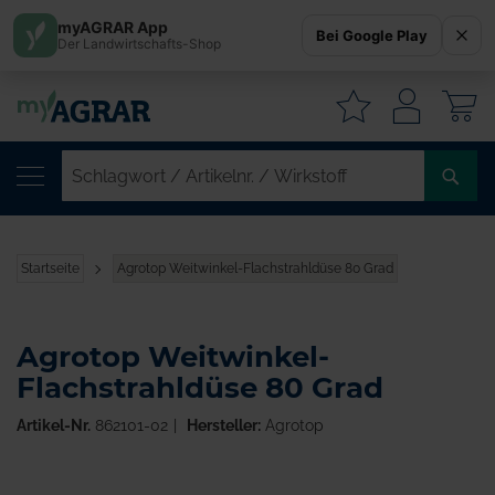
myAGRAR App
Bei Google Play
Der Landwirtschafts-Shop
W
SC
/
AR
/
Startseite
Agrotop Weitwinkel-Flachstrahldüse 80 Grad
WI
Agrotop Weitwinkel-
Flachstrahldüse 80 Grad
Artikel-Nr.
862101-02
Hersteller:
Agrotop
Zum