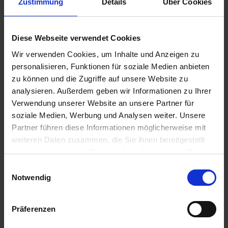
Zustimmung
Details
Über Cookies
Diese Webseite verwendet Cookies
Wir verwenden Cookies, um Inhalte und Anzeigen zu
Lechler
Injektor-
personalisieren, Funktionen für soziale Medien anbieten
Weitwurfdüse 90
Flachstrahldüse 110
zu können und die Zugriffe auf unsere Website zu
Grad
Grad
analysieren. Außerdem geben wir Informationen zu Ihrer
zzgl. MwSt.
Verwendung unserer Website an unsere Partner für
zzgl. MwSt.
28,51 € / St
soziale Medien, Werbung und Analysen weiter. Unsere
34,57 € / St
Partner führen diese Informationen möglicherweise mit
IN DEN
weiteren Daten zusammen, die Sie ihnen bereitgestellt
WARENKORB
ZUM PRODUKT
haben oder die sie im Rahmen Ihrer Nutzung der Dienste
gesammelt haben.
Einwilligungsauswahl
Notwendig
Anmelden für Ihren persönlichen Preis
4,74 €
/
St
Präferenzen