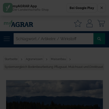
myAGRAR App
Bei Google Play
Der Landwirtschafts-Shop
W
SC
/
AR
/
Startseite
Agrarwissen
Maisanbau
WI
Systemvergleich Bodenbearbeitung: Pflugsaat, Mulchsaat und Direktsaat