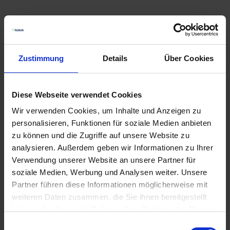
Zustimmung
Details
Über Cookies
Diese Webseite verwendet Cookies
Wir verwenden Cookies, um Inhalte und Anzeigen zu
personalisieren, Funktionen für soziale Medien anbieten
zu können und die Zugriffe auf unsere Website zu
analysieren. Außerdem geben wir Informationen zu Ihrer
Verwendung unserer Website an unsere Partner für
soziale Medien, Werbung und Analysen weiter. Unsere
Partner führen diese Informationen möglicherweise mit
weiteren Daten zusammen, die Sie ihnen bereitgestellt
haben oder die sie im Rahmen Ihrer Nutzung der Dienste
Ist Ihr
Grubber
einsatzbereit? Ersatz- und Verschleißteile
für Grubber im myAGRAR Onlineshop:
gesammelt haben.
Einwilligungsauswahl