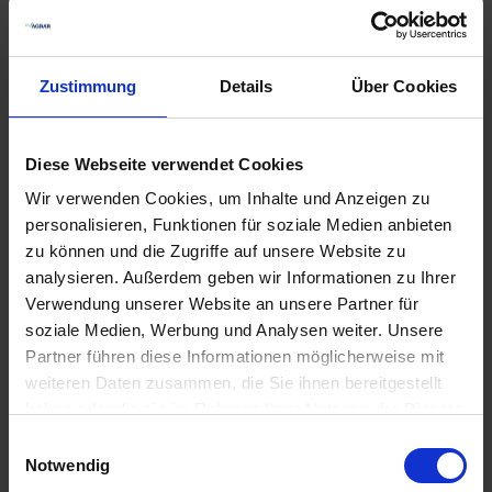
Zustimmung
Details
Über Cookies
Diese Webseite verwendet Cookies
BAT Pro Bienentraum
Wir verwenden Cookies, um Inhalte und Anzeigen zu
personalisieren, Funktionen für soziale Medien anbieten
3,70 €
/
1 kg
2
zu können und die Zugriffe auf unsere Website zu
zzgl. 7% MwSt.
,
zzgl. Versandkosten
z
analysieren. Außerdem geben wir Informationen zu Ihrer
Verwendung unserer Website an unsere Partner für
IN DEN WARENKORB
soziale Medien, Werbung und Analysen weiter. Unsere
Partner führen diese Informationen möglicherweise mit
weiteren Daten zusammen, die Sie ihnen bereitgestellt
haben oder die sie im Rahmen Ihrer Nutzung der Dienste
gesammelt haben.
Einwilligungsauswahl
Notwendig