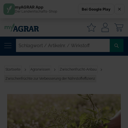
myAGRAR App
Bei Google Play
Der Landwirtschafts-Shop
W
SC
/
AR
/
Startseite
Agrarwissen
Zwischenfrucht-Anbau
WI
Zwischenfrüchte zur Verbesserung der Nährstoffeffizienz