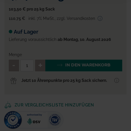
103,50 €
pro 25 kg Sack
110,75 €
inkl. 7% MwSt.
,
zzgl. Versandkosten
Auf Lager
Lieferung voraussichtlich
ab Montag, 10. August 2026
Menge
QTY_CONTROL_DECREASE
QTY_CONTROL_INCR
IN DEN WARENKORB
Jetzt 10 Ährenpunkte pro 25 kg Sack sichern.
ZUR VERGLEICHSLISTE HINZUFÜGEN