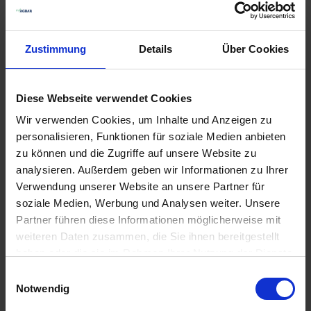
Zustimmung
Details
Über Cookies
Diese Webseite verwendet Cookies
Viterra
DSV TerraLife
Wir verwenden Cookies, um Inhalte und Anzeigen zu
Zwischenfrucht
BetaMaxx50
personalisieren, Funktionen für soziale Medien anbieten
Schnellgrün
zu können und die Zugriffe auf unsere Website zu
zzgl. MwSt.
zzgl. MwSt.
analysieren. Außerdem geben wir Informationen zu Ihrer
3,49 € / kg
2,97 € / kg
Verwendung unserer Website an unsere Partner für
soziale Medien, Werbung und Analysen weiter. Unsere
IN DEN
IN DEN
Partner führen diese Informationen möglicherweise mit
WARENKORB
WARENKORB
weiteren Daten zusammen, die Sie ihnen bereitgestellt
haben oder die sie im Rahmen Ihrer Nutzung der Dienste
gesammelt haben.
Einwilligungsauswahl
Notwendig