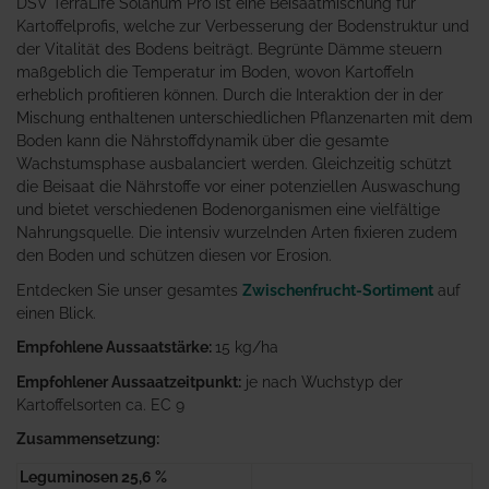
DSV TerraLife Solanum Pro ist eine Beisaatmischung für
Kartoffelprofis, welche zur Verbesserung der Bodenstruktur und
der Vitalität des Bodens beiträgt. Begrünte Dämme steuern
maßgeblich die Temperatur im Boden, wovon Kartoffeln
erheblich profitieren können. Durch die Interaktion der in der
Mischung enthaltenen unterschiedlichen Pflanzenarten mit dem
Boden kann die Nährstoffdynamik über die gesamte
Wachstumsphase ausbalanciert werden. Gleichzeitig schützt
die Beisaat die Nährstoffe vor einer potenziellen Auswaschung
und bietet verschiedenen Bodenorganismen eine vielfältige
Nahrungsquelle. Die intensiv wurzelnden Arten fixieren zudem
den Boden und schützen diesen vor Erosion.
Entdecken Sie unser gesamtes
Zwischenfrucht-Sortiment
auf
einen Blick.
Empfohlene Aussaatstärke:
15 kg/ha
Empfohlener Aussaatzeitpunkt:
je nach Wuchstyp der
Kartoffelsorten ca. EC 9
Zusammensetzung:
Leguminosen 25,6 %