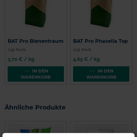
BAT Pro Bienentraum
BAT Pro Phacelia Top
zzgl. MwSt.
zzgl. MwSt.
3,70 € / kg
4,65 € / kg
IN DEN
IN DEN
WARENKORB
WARENKORB
Ähnliche Produkte