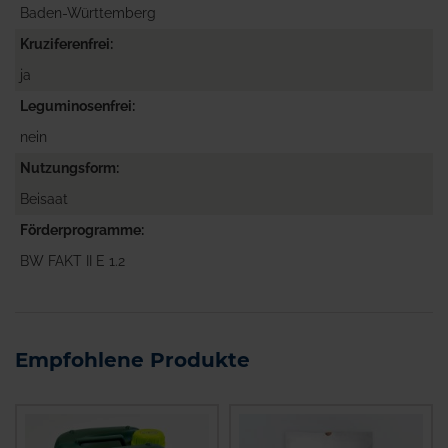
Baden-Württemberg
Kruziferenfrei
ja
Leguminosenfrei
nein
Nutzungsform
Beisaat
Förderprogramme
BW FAKT II E 1.2
Empfohlene Produkte