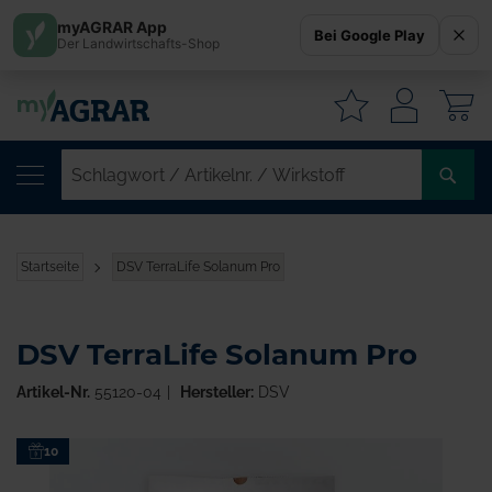
myAGRAR App
Bei Google Play
Der Landwirtschafts-Shop
W
SC
/
AR
/
Startseite
DSV TerraLife Solanum Pro
WI
DSV TerraLife Solanum Pro
Artikel-Nr.
55120-04
Hersteller:
DSV
Zum
10
Ende