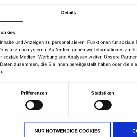
Details
Cookies
nhalte und Anzeigen zu personalisieren, Funktionen für soziale
Website zu analysieren. Außerdem geben wir Informationen zu I
r soziale Medien, Werbung und Analysen weiter. Unsere Partner
 Daten zusammen, die Sie ihnen bereitgestellt haben oder die s
n.
BAT Pro Kartoffel N+
Humifirst
Präferenzen
Statistiken
zzgl. MwSt.
zzgl. MwSt.
3,15 € / kg
5,08 € / l
IN DEN
IN DEN
WARENKORB
WARENKORB
NUR NOTWENDIGE COOKIES
C