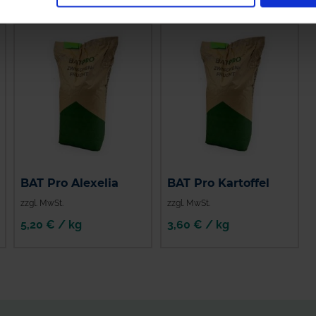
BAT Pro Alexelia
BAT Pro Kartoffel
zzgl. MwSt.
zzgl. MwSt.
5,20 € / kg
3,60 € / kg
IN DEN
IN DEN
WARENKORB
WARENKORB