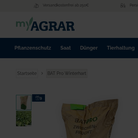
Zum
Versandkostenfrei ab 250€
Pers
Inhalt
springen
Pflanzenschutz
Saat
Dünger
Tierhaltung
Startseite
BAT Pro Winterhart
Zum
9
Ende
der
Bildgalerie
springen