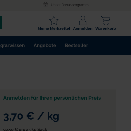
Unser Bonusprogramm
SCHLAGWORT
Meine Merkzettel
Anmelden
Warenkorb
ARTIKELNR.
grarwissen
Angebote
Bestseller
WIRKSTOFF
Anmelden für Ihren persönlichen Preis
3,70 €
/
kg
92,50 €
pro 25 kg Sack