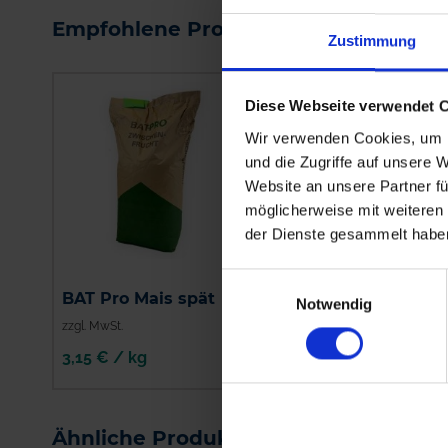
Empfohlene Produkte
Zustimmung
Diese Webseite verwendet 
Wir verwenden Cookies, um I
und die Zugriffe auf unsere 
Website an unsere Partner fü
möglicherweise mit weiteren
der Dienste gesammelt habe
Einwilligungsauswahl
BAT Pro Mais spät
BAT Pro Dauergrün
Notwendig
zzgl. MwSt.
zzgl. MwSt.
3,15 € / kg
3,90 € / kg
IN DEN
IN DEN
WARENKORB
WARENKORB
Ähnliche Produkte