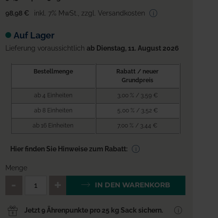
98,98 €
inkl. 7% MwSt.
,
zzgl. Versandkosten
Auf Lager
Lieferung voraussichtlich
ab Dienstag, 11. August 2026
Bestellmenge
Rabatt / neuer
Grundpreis
ab 4 Einheiten
3,00 % / 3,59 €
ab 8 Einheiten
5,00 % / 3,52 €
ab 16 Einheiten
7,00 % / 3,44 €
Hier finden Sie Hinweise zum Rabatt:
Menge
QTY_CONTROL_DECREASE
QTY_CONTROL_INCREA
IN DEN WARENKORB
Jetzt 9 Ährenpunkte pro 25 kg Sack sichern.