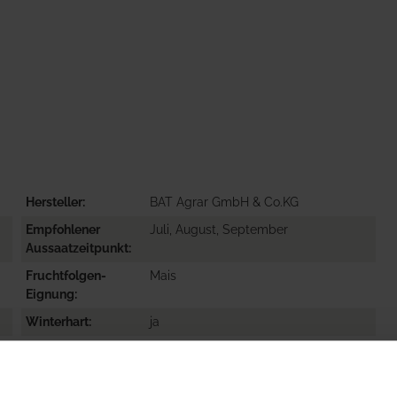
Hersteller
BAT Agrar GmbH & Co.KG
Empfohlener
Juli, August, September
Aussaatzeitpunkt
Fruchtfolgen-
Mais
Eignung
Winterhart
ja