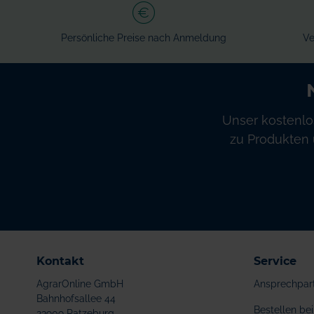
Persönliche Preise nach Anmeldung
Ve
Unser kostenlo
zu Produkten 
Kontakt
Service
AgrarOnline GmbH
Ansprechpar
Bahnhofsallee 44
Bestellen b
23909 Ratzeburg