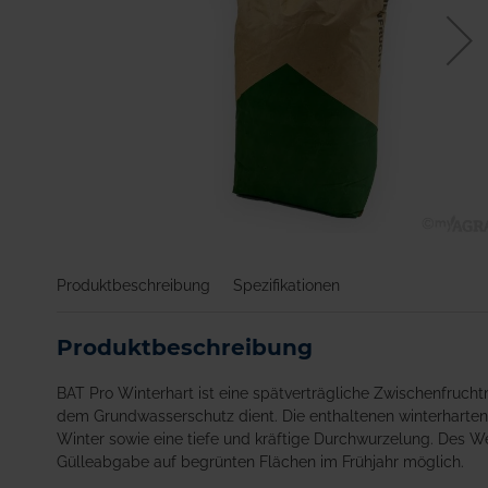
Zum
Anfang
Produktbeschreibung
Spezifikationen
der
Bildgalerie
springen
Produktbeschreibung
BAT Pro Winterhart ist eine spätverträgliche Zwischenfruc
dem Grundwasserschutz dient. Die enthaltenen winterharten 
Winter sowie eine tiefe und kräftige Durchwurzelung. Des We
Gülleabgabe auf begrünten Flächen im Frühjahr möglich.