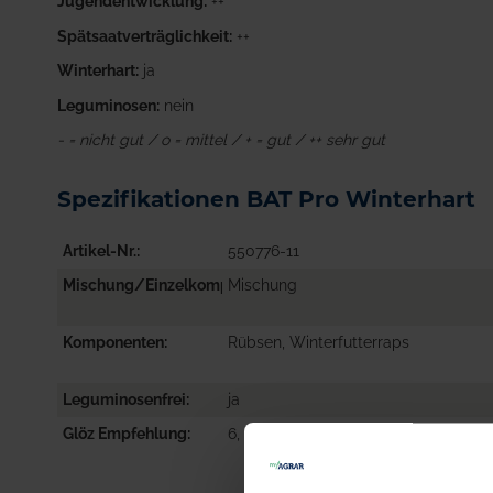
Jugendentwicklung:
++
Spätsaatverträglichkeit:
++
Winterhart:
ja
Leguminosen:
nein
- = nicht gut / o = mittel / + = gut / ++ sehr gut
Spezifikationen BAT Pro Winterhart
Artikel-Nr.
550776-11
Mischung/Einzelkomponente
Mischung
Komponenten
Rübsen, Winterfutterraps
Leguminosenfrei
ja
Glöz Empfehlung
6, 7