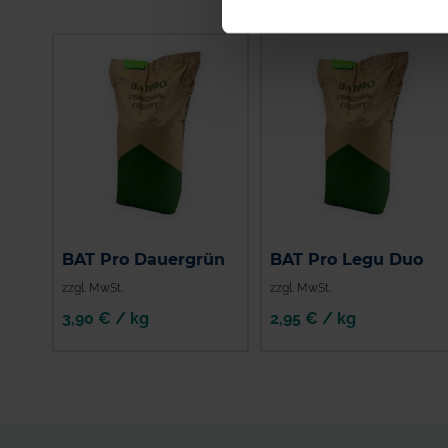
BAT Pro Dauergrün
BAT Pro Legu Duo
zzgl. MwSt.
zzgl. MwSt.
3,90 € / kg
2,95 € / kg
IN DEN
IN DEN
WARENKORB
WARENKORB